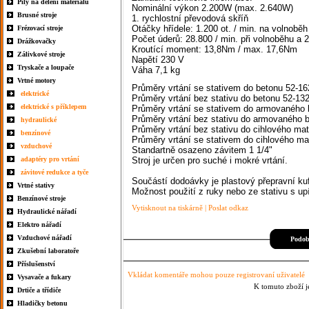
Pily na dělení materiálu
Nominální výkon 2.200W (max. 2.640W)
Brusné stroje
1. rychlostní převodová skříň
Otáčky hřídele: 1.200 ot. / min. na volnoběh
Frézovací stroje
Počet úderů: 28.800 / min. při volnoběhu a 2
Drážkovačky
Kroutící moment: 13,8Nm / max. 17,6Nm
Zálivkové stroje
Napětí 230 V
Tryskače a loupače
Váha 7,1 kg
Vrtné motory
Průměry vrtání se stativem do betonu 52-1
elektrické
Průměry vrtání bez stativu do betonu 52-1
elektrické s příklepem
Průměry vrtání se stativem do armovaného
Průměry vrtání bez stativu do armovaného
hydraulické
Průměry vrtání bez stativu do cihlového ma
benzínové
Průměry vrtání se stativem do cihlového ma
vzduchové
Standartně osazeno závitem 1 1/4"
adaptéry pro vrtání
Stroj je určen pro suché i mokré vrtání.
závitové redukce a tyče
Součástí dodoávky je plastový přepravní kuf
Vrtné stativy
Možnost použití z ruky nebo ze stativu s 
Benzínové stroje
Vytisknout na tiskárně
|
Poslat odkaz
Hydraulické nářadí
Elektro nářadí
Vzduchové nářadí
Podobn
Zkušební laboratoře
Příslušenství
Vkládat komentáře mohou pouze registrovaní uživatelé
Vysavače a fukary
K tomuto zboží j
Drtiče a třídiče
Hladičky betonu