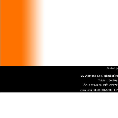
Obchod je
BL Diamond
s.r.o.,
náměstí Kl
Telefon: (+420)
IČO: 27274926, DIČ: CZ2727
číslo účtu 33338884/5500, I