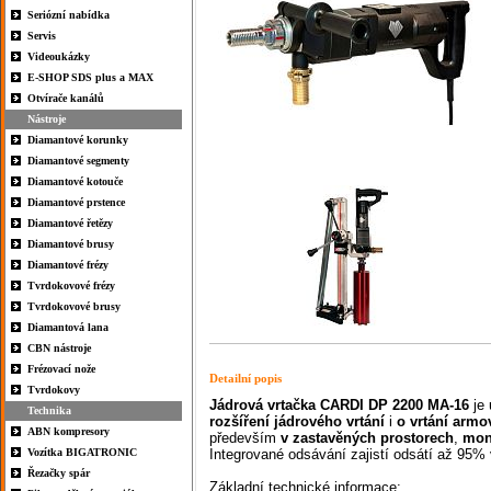
Seriózní nabídka
Servis
Videoukázky
E-SHOP SDS plus a MAX
Otvírače kanálů
Nástroje
Diamantové korunky
Diamantové segmenty
Diamantové kotouče
Diamantové prstence
Diamantové řetězy
Diamantové brusy
Diamantové frézy
Tvrdokovové frézy
Tvrdokovové brusy
Diamantová lana
CBN nástroje
Frézovací nože
Detailní popis
Tvrdokovy
Jádrová
vrtačka
CARDI DP 2200
MA-16
je 
Technika
rozšíření
jádrového
vrtání
i
o
vrtání
armo
ABN kompresory
především
v
zastavěných
prostorech
,
mon
Vozítka BIGATRONIC
Integrované odsávání zajistí odsátí až 95%
Řezačky spár
Základní technické informace: