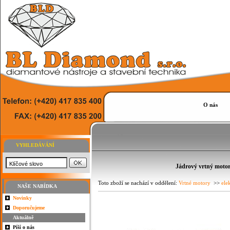
O nás
VYHLEDÁVÁNÍ
Jádrový vrtný moto
Toto zboží se nachází v oddělení:
Vrtné motory
>>
ele
NAŠE NABÍDKA
Novinky
Doporučujeme
Aktuálně
Píší o nás