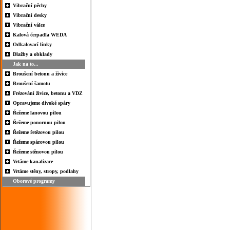
Vibrační pěchy
Vibrační desky
Vibrační válce
Kalová čerpadla WEDA
Odkalovací linky
Dlažby a obklady
Jak na to...
Broušení betonu a živice
Broušení šamotu
Frézování živice, betonu a VDZ
Opravujeme divoké spáry
Řežeme lanovou pilou
Řežeme ponornou pilou
Řežeme řetězovou pilou
Řežeme spárovou pilou
Řežeme stěnovou pilou
Vrtáme kanalizace
Vrtáme stěny, stropy, podlahy
Oborové programy