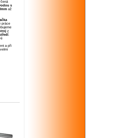
rčená
vodou
s
0mm
až
tačka
é práce
ebujeme
stroj
z
tředí
.
vé
nt a při
 velmi