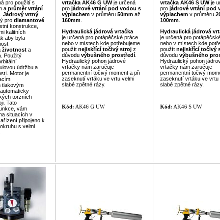
á pro použití s
vrtačka
AK46 G UW
je určená
vrtačka
AK46 S UW
je u
em a
průměr
vrtání
pro
jádrové vrtání
pod vodou
s
pro
jádrové vrtání
pod 
.
Jádrový vrtný
výplachem
v průměru
50mm
až
výplachem
v průměru
2
ný pro
diamantové
160mm
.
100mm
.
stní konstrukce,
Hydraulická
jádrová
vrtačka
Hydraulická
jádrová
vr
i kalitních
je určená pro potápěčské práce
je určená pro potápěčsk
k aby byla
nebo v místech kde potřebujeme
nebo v místech kde potř
nost
použít
nejiskřící
točivý stroj
z
použít
nejiskřící
točivý 
 životnost
a
důvodu
výbušného prostředí
.
důvodu
výbušného pros
n
. Použitý
Hydraulický pohon jádrové
Hydraulický pohon jádro
rbitální
vrtačky nám zaručuje
vrtačky nám zaručuje
ulovou údržbu a
permanentní točivý moment a při
permanentní točivý mome
stí. Motor je
zaseknutí vrtáku ve vrtu velmi
zaseknutí vrtáku ve vrtu
acím
slabé zpětné rázy.
slabé zpětné rázy.
 tlakovým
 automaticky
kých torzních
ji. Tato
Kód:
AK46 G UW
Kód:
AK46 S UW
u
nkce, vám
a situacích v
zařízení připojeno k
okruhu s velmi
.