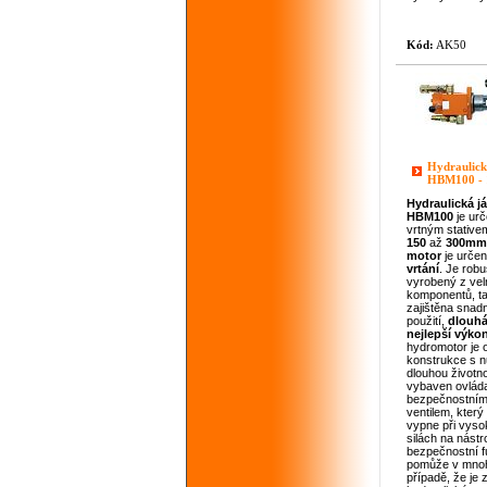
Kód:
AK50
Hydraulick
HBM100 - 
Hydraulická
j
HBM100
je urč
vrtným stativ
150
až
300mm
motor
je urče
vrtání
. Je robu
vyrobený z velm
komponentů, ta
zajištěna snad
použití,
dlouhá
nejlepší výko
hydromotor je o
konstrukce s n
dlouhou životno
vybaven ovlád
bezpečnostním
ventilem, který
vypne při vyso
silách na nástro
bezpečnostní f
pomůže v mnoh
případě, že je 