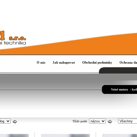
O nás
Jak nakupovat
Obchodní podmínky
Ochrana da
Vrtné motory - hyd
Třídit podle