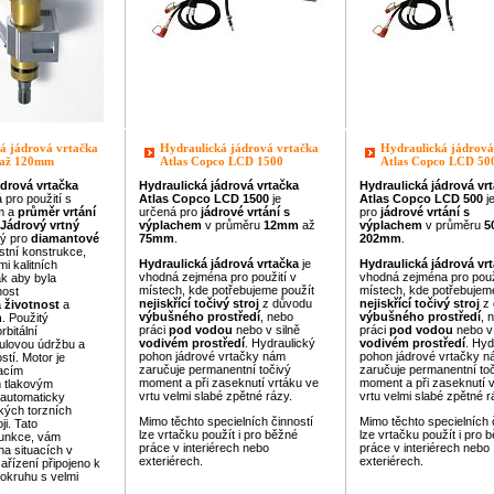
á jádrová vrtačka
Hydraulická jádrová vrtačka
Hydraulická jádrová
 až 120mm
Atlas Copco LCD 1500
Atlas Copco LCD 50
ádrová
vrtačka
Hydraulická
jádrová vrtačka
Hydraulická
jádrová vr
 pro použití s
Atlas Copco
LCD 1500
je
Atlas Copco
LCD 500
j
em a
průměr
vrtání
určená pro
jádrové vrtání s
pro
jádrové vrtání s
Jádrový vrtný
výplachem
v průměru
12mm
až
výplachem
v průměru
5
ný pro
diamantové
75mm
.
202mm
.
stní konstrukce,
Hydraulická
jádrová
vrtačka
je
Hydraulická
jádrová
vr
i kalitních
vhodná zejména pro použití v
vhodná zejména pro použ
k aby byla
místech, kde potřebujeme použít
místech, kde potřebujem
nost
nejiskřící
točivý stroj
z důvodu
nejiskřící
točivý stroj
z 
 životnost
a
výbušného prostředí
, nebo
výbušného prostředí
, 
n
. Použitý
práci
pod vodou
nebo v silně
práci
pod vodou
nebo v 
rbitální
vodivém prostředí
. Hydraulický
vodivém prostředí
. Hyd
ulovou údržbu a
pohon jádrové vrtačky nám
pohon jádrové vrtačky 
stí. Motor je
zaručuje permanentní točivý
zaručuje permanentní to
acím
moment a při zaseknutí vrtáku ve
moment a při zaseknutí 
 tlakovým
vrtu velmi slabé zpětné rázy.
vrtu velmi slabé zpětné r
 automaticky
kých torzních
Mimo těchto specielních činností
Mimo těchto specielních 
ji. Tato
lze vrtačku použít i pro běžné
lze vrtačku použít i pro 
u
nkce, vám
práce v interiérech nebo
práce v interiérech nebo
a situacích v
exteriérech.
exteriérech.
zařízení připojeno k
okruhu s velmi
.