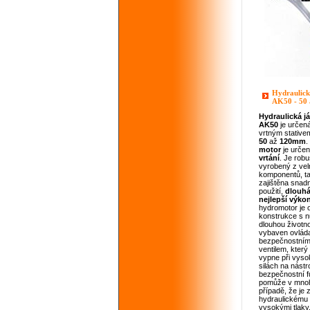
Hydraulick
AK50 - 50
Hydraulická
j
AK50
je určená
vrtným stativ
50
až
120mm
.
motor
je urče
vrtání
. Je robu
vyrobený z velm
komponentů, ta
zajištěna snad
použití,
dlouhá
nejlepší výko
hydromotor je o
konstrukce s n
dlouhou životno
vybaven ovlád
bezpečnostním
ventilem, který
vypne při vyso
silách na nástro
bezpečnostní f
pomůže v mnoh
případě, že je 
hydraulickému 
vysokými tlaky