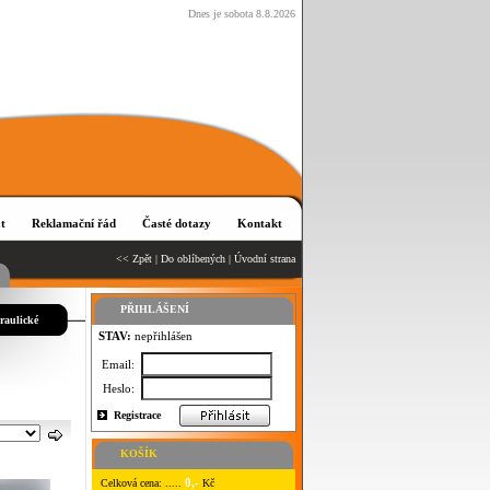
Dnes je sobota 8.8.2026
t
Reklamační řád
Časté dotazy
Kontakt
<< Zpět
|
Do oblíbených
|
Úvodní strana
PŘIHLÁŠENÍ
raulické
STAV:
nepřihlášen
Email:
Heslo:
Registrace
KOŠÍK
0,-
Celková cena: .....
Kč