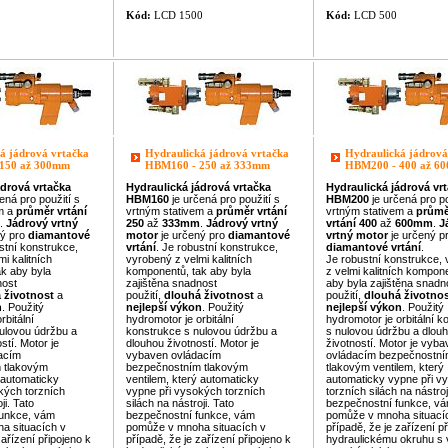
Kód:
LCD 1500
Kód:
LCD 500
á jádrová vrtačka
Hydraulická jádrová vrtačka
Hydraulická jádrová
150 až 300mm
HBM160 - 250 až 333mm
HBM200 - 400 až 6
ádrová
vrtačka
Hydraulická
jádrová
vrtačka
Hydraulická
jádrová
vr
ená pro použití s
HBM160
je určená pro použití s
HBM200
je určená pro po
em a
průměr
vrtání
vrtným stativem a
průměr
vrtání
vrtným stativem a
průmě
.
Jádrový vrtný
250
až
333mm
.
Jádrový vrtný
vrtání
400
až
600mm
.
J
ný pro
diamantové
motor
je určený pro
diamantové
vrtný motor
je určený p
stní konstrukce,
vrtání
. Je robustní konstrukce,
diamantové vrtání
.
i kalitních
vyrobený z velmi kalitních
Je robustní konstrukce,
k aby byla
komponentů, tak aby byla
z velmi kalitních kompone
nost
zajištěna snadnost
aby byla zajištěna snadn
 životnost
a
použití,
dlouhá životnost
a
použití,
dlouhá životno
n
. Použitý
nejlepší výkon
. Použitý
nejlepší výkon
. Použitý
rbitální
hydromotor je orbitální
hydromotor je orbitální 
ulovou údržbu a
konstrukce s nulovou údržbu a
s nulovou údržbu a dlou
stí. Motor je
dlouhou životností. Motor je
životností. Motor je vyb
acím
vybaven ovládacím
ovládacím bezpečnostn
 tlakovým
bezpečnostním tlakovým
tlakovým ventilem, který
 automaticky
ventilem, který automaticky
automaticky vypne při v
kých torzních
vypne při vysokých torzních
torzních silách na nástroj
ji. Tato
silách na nástroji. Tato
bezpečnostní fu
nkce, v
u
nkce, vám
bezpečnostní fu
nkce, vám
pomůže v mnoha situací
a situacích v
pomůže v mnoha situacích v
případě, že je zařízení p
zařízení připojeno k
případě, že je zařízení připojeno k
hydraulickému okruhu s 