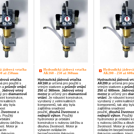
á jádrová vrtačka
Hydraulická jádrová vrtačka
Hydraulická jádrová
30 až 250mm
AK160 - 250 až 360mm
AK200 - 250 až 60
ádrová
vrtačka
Hydraulická
jádrová
vrtačka
Hydraulická
jádrová
vr
á pro použití s
AK160
je určená pro použití s
AK200
je určená pro použ
em a
průměr
vrtání
vrtným stativem a
průměr
vrtání
vrtným stativem a
průmě
.
Jádrový vrtný
250
až
360mm
.
Jádrový vrtný
250
až
600mm
.
Jádrový
ný pro
diamantové
motor
je určený pro
diamantové
motor
je určený pro
dia
stní konstrukce,
vrtání
. Je robustní konstrukce,
vrtání
. Je robustní kons
i kalitních
vyrobený z velmi kalitních
vyrobený z velmi kalitníc
k aby byla
komponentů, tak aby byla
komponentů, tak aby byl
nost
zajištěna snadnost
zajištěna snadnost
 životnost
a
použití,
dlouhá životnost
a
použití,
dlouhá životno
n
. Použitý
nejlepší výkon
. Použitý
nejlepší výkon
. Použitý
rbitální
hydromotor je orbitální
hydromotor je orbitální 
ulovou údržbu a
konstrukce s nulovou údržbu a
s nulovou údržbu a dlou
stí. Motor je
dlouhou životností. Motor je
životností. Motor je vyb
acím
vybaven ovládacím
ovládacím bezpečnostn
 tlakovým
bezpečnostním tlakovým
tlakovým ventilem, který