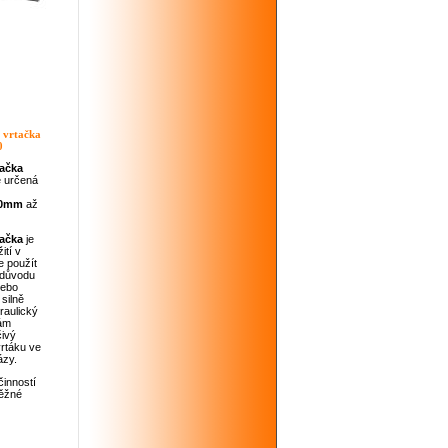
 vrtačka
0
tačka
e určená
0mm
až
tačka
je
ití v
e použít
důvodu
nebo
silně
raulický
nám
čivý
vrtáku ve
ázy.
činností
běžné