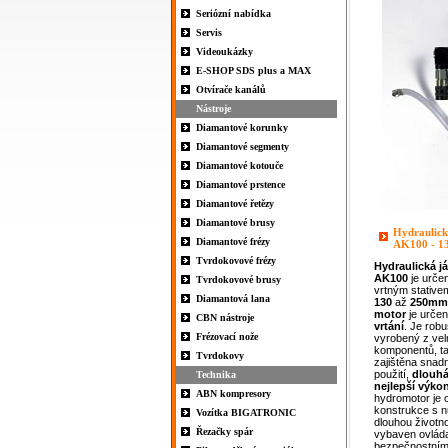
Seriózní nabídka
Servis
Videoukázky
E-SHOP SDS plus a MAX
Otvírače kanálů
Nástroje
Diamantové korunky
Diamantové segmenty
Diamantové kotouče
Diamantové prstence
Diamantové řetězy
Diamantové brusy
Hydraulick
Diamantové frézy
AK100 - 1
Tvrdokovové frézy
Hydraulická
j
AK100
je určen
Tvrdokovové brusy
vrtným stativ
Diamantová lana
130
až
250mm
motor
je urče
CBN nástroje
vrtání
. Je robu
Frézovací nože
vyrobený z velm
komponentů, ta
Tvrdokovy
zajištěna snad
použití,
dlouhá
Technika
nejlepší výko
ABN kompresory
hydromotor je o
konstrukce s n
Vozítka BIGATRONIC
dlouhou životno
Řezačky spár
vybaven ovlád
bezpečnostním