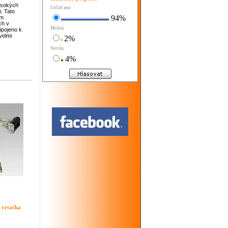
ysokých
Určitě ano
i. Tato
94%
ám
ch v
Možná
řipojeno k
velmi
2%
Nevím
4%
 vrtačka