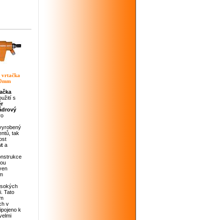
 vrtačka
00mm
tačka
užití s
r
ádrový
ro
 vyrobený
ntů, tak
ost
st
a
konstrukce
hou
aven
ím
ysokých
i. Tato
ám
ch v
řipojeno k
velmi