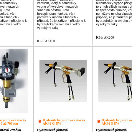
 automaticky
ventilem, který automaticky
automaticky vypne při v
kých torzních
vypne při vysokých torzních
torzních silách na nástroj
ji. Tato
silách na nástroji. Tato
bezpečnostní fu
nkce, v
u
nkce, vám
bezpečnostní fu
nkce, vám
pomůže v mnoha situací
a situacích v
pomůže v mnoha situacích v
případě, že je zařízení p
zařízení připojeno k
případě, že je zařízení připojeno k
hydraulickému okruhu s 
okruhu s velmi
hydraulickému okruhu s velmi
vysokými tlaky.
.
vysokými tlaky.
Kód:
AK200
Kód:
AK160
á jádrová vrtačka
Hydraulická jádrová vrtačka
Hydraulická jádrová
50 až 700mm
AK46 G UW
AK46 S UW
ádrová
vrtačka
Hydraulická
jádrová
Hydraulická
jádrová