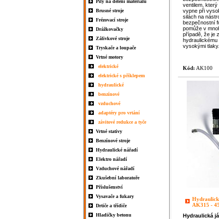
Pily na dělení materiálu
ventilem, který
Brusné stroje
vypne při vyso
silách na nástro
Frézovací stroje
bezpečnostní f
pomůže v mnoh
Drážkovačky
případě, že je 
Zálivkové stroje
hydraulickému 
vysokými tlaky
Tryskače a loupače
Vrtné motory
elektrické
Kód:
AK100
elektrické s příklepem
hydraulické
benzínové
vzduchové
adaptéry pro vrtání
závitové redukce a tyče
Vrtné stativy
Benzínové stroje
Hydraulické nářadí
Elektro nářadí
Vzduchové nářadí
Zkušební laboratoře
Příslušenství
Vysavače a fukary
Hydraulick
AK315 - 4
Drtiče a třídiče
Hladičky betonu
Hydraulická
j