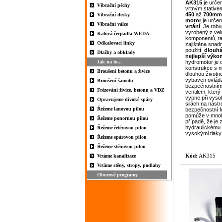
AK315
je určen
Vibrační pěchy
vrtným stativ
450
až
700mm
Vibrační desky
motor
je urče
Vibrační válce
vrtání
. Je robu
vyrobený z velm
Kalová čerpadla WEDA
komponentů, ta
Odkalovací linky
zajištěna snad
použití,
dlouhá
Dlažby a obklady
nejlepší výko
Jak na to...
hydromotor je o
konstrukce s n
Broušení betonu a živice
dlouhou životno
vybaven ovlád
Broušení šamotu
bezpečnostním
Frézování živice, betonu a VDZ
ventilem, který
vypne při vyso
Opravujeme divoké spáry
silách na nástro
Řežeme lanovou pilou
bezpečnostní f
pomůže v mnoh
Řežeme ponornou pilou
případě, že je 
hydraulickému 
Řežeme řetězovou pilou
vysokými tlaky
Řežeme spárovou pilou
Řežeme stěnovou pilou
Kód:
AK315
Vrtáme kanalizace
Vrtáme stěny, stropy, podlahy
Oborové programy