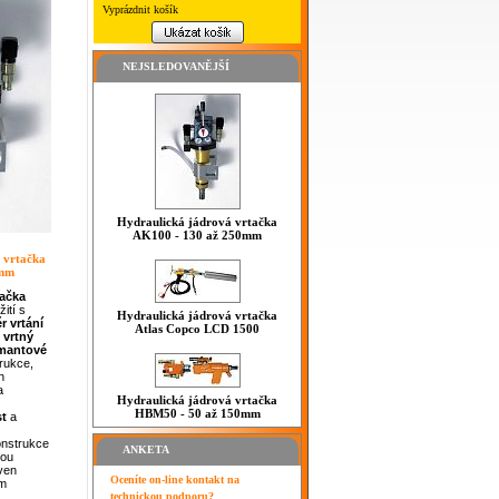
Vyprázdnit košík
NEJSLEDOVANĚJŠÍ
Hydraulická jádrová vrtačka
AK100 - 130 až 250mm
 vrtačka
0mm
tačka
ití s
Hydraulická jádrová vrtačka
r
vrtání
Atlas Copco LCD 1500
 vrtný
mantové
trukce,
h
a
Hydraulická jádrová vrtačka
HBM50 - 50 až 150mm
st
a
konstrukce
ANKETA
hou
aven
Oceníte on-line kontakt na
ím
technickou podporu?