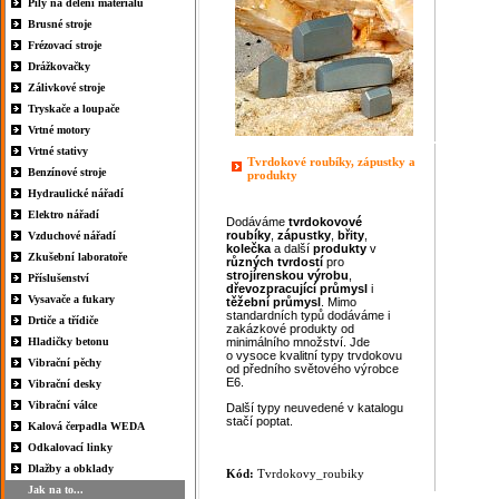
Pily na dělení materiálu
Brusné stroje
Frézovací stroje
Drážkovačky
Zálivkové stroje
Tryskače a loupače
Vrtné motory
Vrtné stativy
Tvrdokové roubíky, zápustky a
Benzínové stroje
produkty
Hydraulické nářadí
Elektro nářadí
Dodáváme
tvrdokovové
roubíky
,
zápustky
,
břity
,
Vzduchové nářadí
kolečka
a další
produkty
v
Zkušební laboratoře
různých
tvrdostí
pro
strojírenskou výrobu
,
Příslušenství
dřevozpracující průmysl
i
Vysavače a fukary
těžební průmysl
. Mimo
standardních typů dodáváme i
Drtiče a třídiče
zakázkové produkty od
Hladičky betonu
minimálního množství. Jde
o vysoce kvalitní typy trvdokovu
Vibrační pěchy
od předního světového výrobce
E6.
Vibrační desky
Vibrační válce
Další typy neuvedené v katalogu
stačí poptat.
Kalová čerpadla WEDA
Odkalovací linky
Dlažby a obklady
Kód:
Tvrdokovy_roubiky
Jak na to...