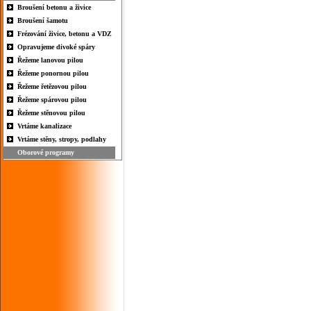
Broušení betonu a živice
Broušení šamotu
Frézování živice, betonu a VDZ
Opravujeme divoké spáry
Řežeme lanovou pilou
Řežeme ponornou pilou
Řežeme řetězovou pilou
Řežeme spárovou pilou
Řežeme stěnovou pilou
Vrtáme kanalizace
Vrtáme stěny, stropy, podlahy
Oborové programy