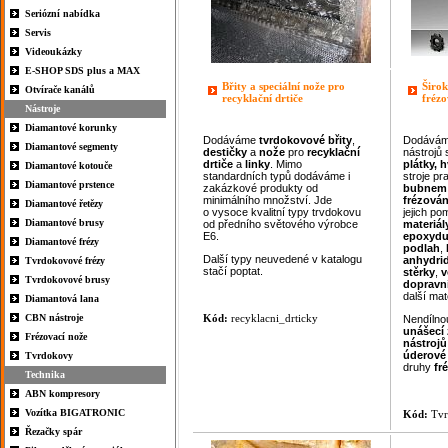
Seriózní nabídka
Servis
Videoukázky
E-SHOP SDS plus a MAX
Břity a speciální nože pro
Širo
Otvírače kanálů
recyklační drtiče
frézo
Nástroje
Diamantové korunky
Dodáváme
tvrdokovové
břity
,
Dodáváme
Diamantové segmenty
destičky
a
nože
pro
recyklační
nástrojů
drtiče
a
linky
. Mimo
plátky, 
Diamantové kotouče
standardních typů dodáváme i
stroje pr
Diamantové prstence
zakázkové produkty od
bubnem
minimálního množství. Jde
frézován
Diamantové řetězy
o vysoce kvalitní typy trvdokovu
jejich po
Diamantové brusy
od předního světového výrobce
materiál
E6.
epoxyd
Diamantové frézy
podlah
,
Další typy neuvedené v katalogu
anhydri
Tvrdokovové frézy
stačí poptat.
stěrky
,
v
Tvrdokovové brusy
dopravn
další mate
Diamantová lana
CBN nástroje
Kód:
recyklacni_drticky
Nendílnou
unášecí
Frézovací nože
nástrojů
úderové
Tvrdokovy
druhy
fr
Technika
ABN kompresory
Vozítka BIGATRONIC
Kód:
Tvr
Řezačky spár