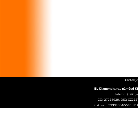
Obchod je
BL Diamond
s.r.o.,
náměstí Kl
Telefon: (+420)
IČO: 27274926, DIČ: CZ2727
číslo účtu 33338884/5500, I