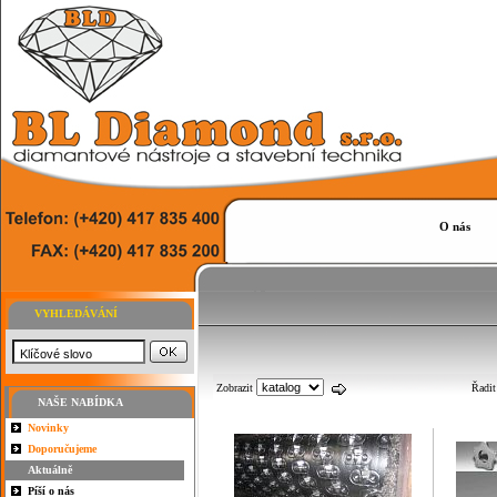
O nás
VYHLEDÁVÁNÍ
Zobrazit
Řadi
NAŠE NABÍDKA
Novinky
Doporučujeme
Aktuálně
Píší o nás