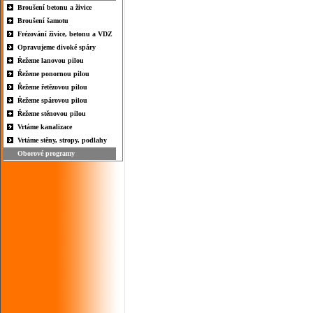
Broušení betonu a živice
Broušení šamotu
Frézování živice, betonu a VDZ
Opravujeme divoké spáry
Řežeme lanovou pilou
Řežeme ponornou pilou
Řežeme řetězovou pilou
Řežeme spárovou pilou
Řežeme stěnovou pilou
Vrtáme kanalizace
Vrtáme stěny, stropy, podlahy
Oborové programy