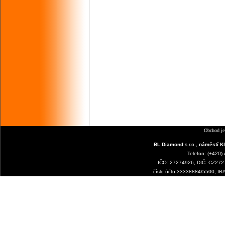
Obchod je
BL Diamond
s.r.o.,
náměstí Kl
Telefon: (+420)
IČO: 27274926, DIČ: CZ2727
číslo účtu 33338884/5500, I