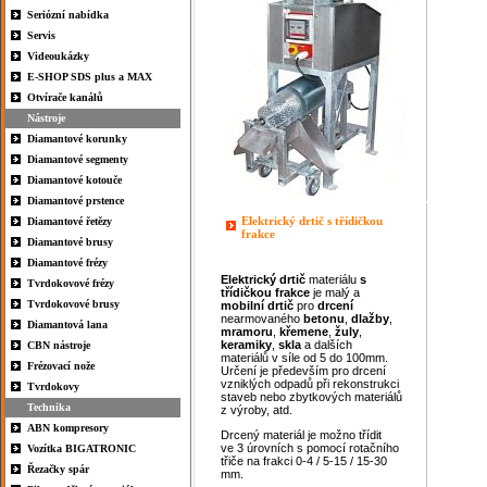
Seriózní nabídka
Servis
Videoukázky
E-SHOP SDS plus a MAX
Otvírače kanálů
Nástroje
Diamantové korunky
Diamantové segmenty
Diamantové kotouče
Diamantové prstence
Elektrický drtič s třídičkou
Diamantové řetězy
frakce
Diamantové brusy
Diamantové frézy
Elektrický
drtič
materiálu
s
Tvrdokovové frézy
třídičkou
frakce
je malý a
Tvrdokovové brusy
mobilní drtič
pro
drcení
nearmovaného
betonu
,
dlažby
,
Diamantová lana
mramoru
,
křemene
,
žuly
,
keramiky
,
skla
a dalších
CBN nástroje
materiálů v síle od 5 do 100mm.
Frézovací nože
Určení je především pro drcení
vzniklých odpadů při rekonstrukci
Tvrdokovy
staveb nebo zbytkových materiálů
Technika
z výroby, atd.
ABN kompresory
Drcený materiál je možno třídit
ve 3 úrovních s pomocí rotačního
Vozítka BIGATRONIC
třiče na frakci 0-4 / 5-15 / 15-30
Řezačky spár
mm.