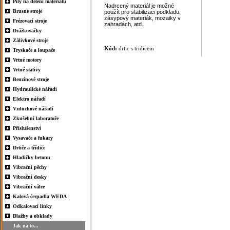
Pily na dělení materiálu
Nadrcený materiál je možné
Brusné stroje
použít pro stabilizaci podkladu,
zásypový materiák, mozaiky v
Frézovací stroje
zahradách, atd.
Drážkovačky
Zálivkové stroje
Kód:
drtic s tridicem
Tryskače a loupače
Vrtné motory
Vrtné stativy
Benzínové stroje
Hydraulické nářadí
Elektro nářadí
Vzduchové nářadí
Zkušební laboratoře
Příslušenství
Vysavače a fukary
Drtiče a třídiče
Hladičky betonu
Vibrační pěchy
Vibrační desky
Vibrační válce
Kalová čerpadla WEDA
Odkalovací linky
Dlažby a obklady
Jak na to...