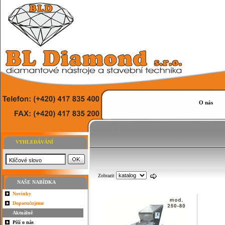
O nás
VYHLEDÁVÁNÍ
Zobrazit
NAŠE NABÍDKA
Novinky
Doporučujeme
Aktuálně
Píší o nás