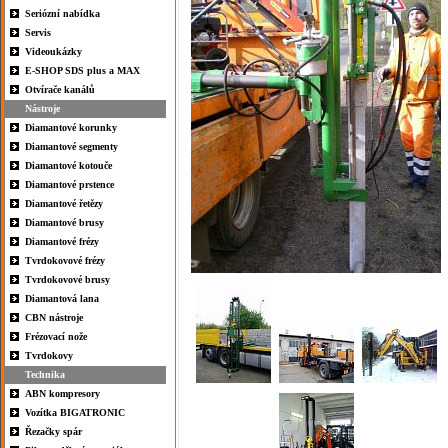
Seriózní nabídka
Servis
Videoukázky
E-SHOP SDS plus a MAX
Otvírače kanálů
Nástroje
Diamantové korunky
Diamantové segmenty
Diamantové kotouče
Diamantové prstence
Diamantové řetězy
Diamantové brusy
Diamantové frézy
Tvrdokovové frézy
Tvrdokovové brusy
Diamantová lana
CBN nástroje
Frézovací nože
Tvrdokovy
Technika
ABN kompresory
Vozítka BIGATRONIC
Řezačky spár