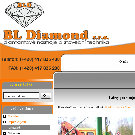
O nás
VYHLEDÁVÁNÍ
Lafety pro strojn
Toto zboží se nachází v oddělení:
Hydraulické nářadí
>
NAŠE NABÍDKA
Novinky
Doporučujeme
Aktuálně
Píší o nás