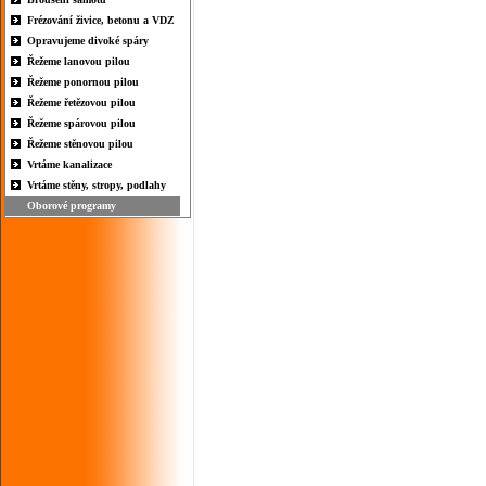
Frézování živice, betonu a VDZ
Opravujeme divoké spáry
Řežeme lanovou pilou
Řežeme ponornou pilou
Řežeme řetězovou pilou
Řežeme spárovou pilou
Řežeme stěnovou pilou
Vrtáme kanalizace
Vrtáme stěny, stropy, podlahy
Oborové programy