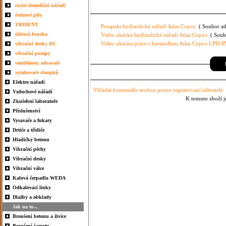
ruční demoliční nářadí
řetězové pily
TRIDENT
Prospekt hydraulické nářadí Atlas Copco
( Soubor atl
úhlová bruska
Video ukázka hydraulické nářadí Atlas Copco
( Soubo
Video ukázka práce s beranidlem Atlas Copco LPD-R
vibrační desky HC
vibrační pumpy
ventilátory, odsavače
P
vytahovače sloupků
Elektro nářadí
Vkládat komentáře mohou pouze registrovaní uživatelé
Vzduchové nářadí
K tomuto zboží j
Zkušební laboratoře
Příslušenství
Vysavače a fukary
Drtiče a třídiče
Hladičky betonu
Vibrační pěchy
Vibrační desky
Vibrační válce
Kalová čerpadla WEDA
Odkalovací linky
Dlažby a obklady
Jak na to...
Broušení betonu a živice
Broušení šamotu