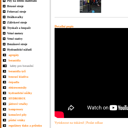
Pily na dělení materiálu
Brusné stroje
Frézovací stroje
Drážkovačky
Zálivkové stroje
Detailní popis
Tryskače a loupače
Vrtné motory
Vrtné stativy
Benzínové stroje
Hydraulické nářadí
agregáty
beranidla
lafety pro beranění
beranidla tyčí
bourací kladiva
čerpadla
elektrocentrály
hydraulické nůžky
HYDROBOX
jádrové vrtačky
kompresory
kotoučové pily
půdní vrtáky
Vytisknout na tiskárně
|
Poslat odkaz
regulátory tlaku a průtoku