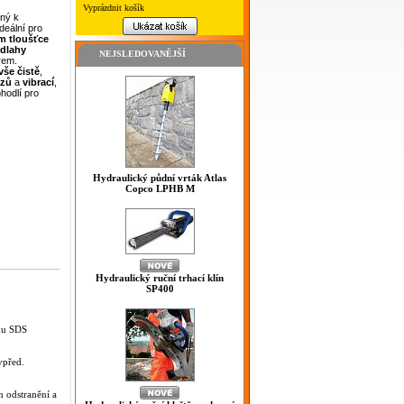
Vyprázdnit košík
ený k
ideální pro
ém
tloušťce
dlahy
NEJSLEDOVANĚJŠÍ
rem.
vše
čistě
,
azů
a
vibrací
,
hodlí pro
Hydraulický půdní vrták Atlas
Copco LPHB M
Hydraulický ruční trhací klín
SP400
áku SDS
vpřed.
h odstranění a