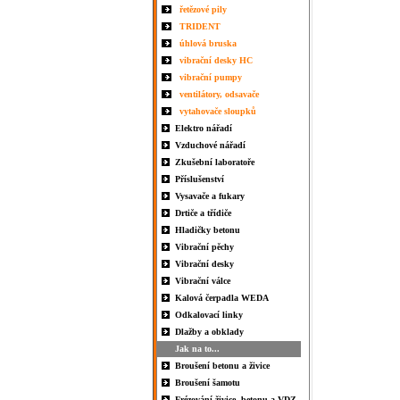
řetězové pily
TRIDENT
úhlová bruska
vibrační desky HC
vibrační pumpy
ventilátory, odsavače
vytahovače sloupků
Elektro nářadí
Vzduchové nářadí
Zkušební laboratoře
Příslušenství
Vysavače a fukary
Drtiče a třídiče
Hladičky betonu
Vibrační pěchy
Vibrační desky
Vibrační válce
Kalová čerpadla WEDA
Odkalovací linky
Dlažby a obklady
Jak na to...
Broušení betonu a živice
Broušení šamotu
Frézování živice, betonu a VDZ