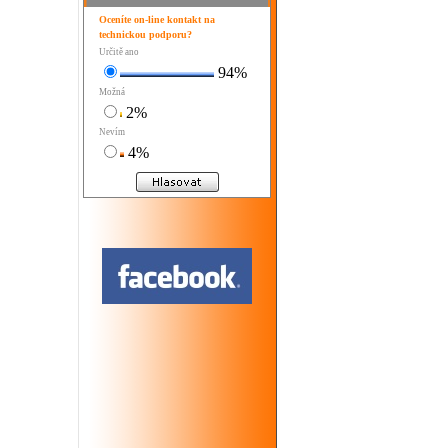
Oceníte on-line kontakt na
technickou podporu?
Určitě ano
94%
Možná
2%
Nevím
4%