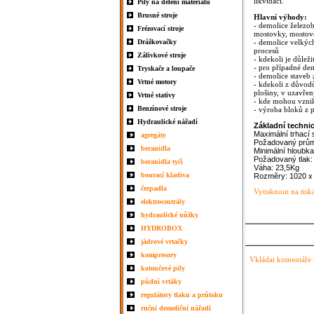
likvidaci.
Pily na dělení materiálu
Brusné stroje
Hlavní výhody:
- demolice železob
Frézovací stroje
mostovky, mostové
Drážkovačky
- demolice velkýc
procesů
Zálivkové stroje
- kdekoli je důlež
- pro případné de
Tryskače a loupače
- demolice staveb 
Vrtné motory
- kdekoli z důvodů
plošiny, v uzavře
Vrtné stativy
- kde mohou vzni
Benzínové stroje
- výroba bloků z p
Hydraulické nářadí
Základní technic
Maximální trhací 
agregáty
Požadovaný průměr
beranidla
Minimální hloubka
Požadovaný tlak
beranidla tyčí
Váha: 23,5Kg
bourací kladiva
Rozměry: 1020 x
čerpadla
Vytisknout na tisk
elektrocentrály
hydraulické nůžky
HYDROBOX
jádrové vrtačky
kompresory
Vkládat komentáře m
kotoučové pily
půdní vrtáky
regulátory tlaku a průtoku
ruční demoliční nářadí