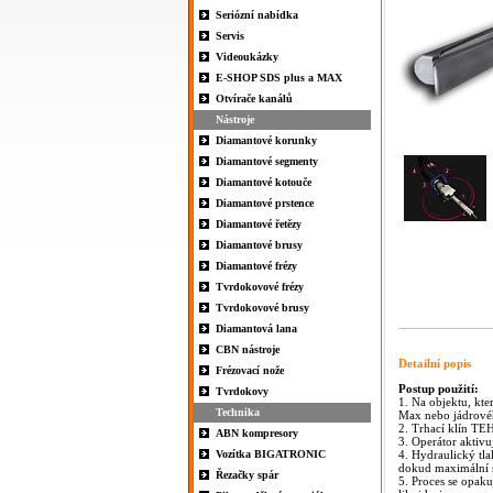
Seriózní nabídka
Servis
Videoukázky
E-SHOP SDS plus a MAX
Otvírače kanálů
Nástroje
Diamantové korunky
Diamantové segmenty
Diamantové kotouče
Diamantové prstence
Diamantové řetězy
Diamantové brusy
Diamantové frézy
Tvrdokovové frézy
Tvrdokovové brusy
Diamantová lana
CBN nástroje
Detailní popis
Frézovací nože
Postup použití:
Tvrdokovy
1. Na objektu, kt
Technika
Max nebo jádrové
2. Trhací klín TE
ABN kompresory
3. Operátor aktivu
Vozítka BIGATRONIC
4. Hydraulický tla
dokud maximální sí
Řezačky spár
5. Proces se opaku