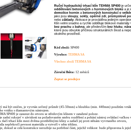
Ruční
hydraulický
trhací
klín
TEHMA
SP400
je urč
oddělování
betonových
a
horninových
bloků
a je 
demolice
hornin
a
betonových
konstrukcí
o
velk
jako jsou
sloupy
,
sokly
,
opěrné zdi
,
průmyslové po
nebo
základy
.
Aktivace je prováděna jediným operáto
Klín velmi snadno a rychle odděluje blokové materiály
bez prachu
a
bahna
, ale především
bez
hluku
,
nár
které jsou obvykle příčinou strukturálních škod a nepo
okolního prostředí.
Kód zboží:
SP400
Výrobce:
TEHMA SA
Všechno zboží TEHMA SA
Záruční lhůta:
12 měsíců
Zeptat se prodejce
erý má být zničen, je vyvrtán určený průměr (45-50mm) a hloubku (min. 440mm) použitím vrt
ho vrtáku s diamantovým nástrojem.
HMA SP400 je zasunut do otvoru se středovým klínem v zatažené poloze.
je zadní rukojeť v závislosti na požadovaném směru rozdělení a pohání nástroj ovládací vačkou 
k tlačí trhací klín mezi dvěma protiběžnými klíny a zatlačí jej proti stěnám vyvrtaného otvoru,
la nepřekročí pevnost materiálu a vytvoří v něm trhlinu.
je, dokud se celá konstrukce nerozbije na potřebné části, jejichž velikost bude připravena k jejic