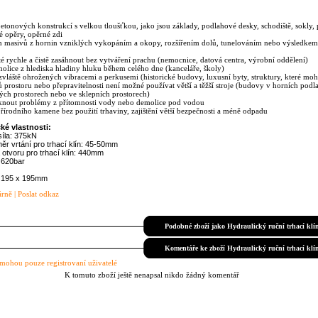
etonových konstrukcí s velkou tloušťkou, jako jsou základy, podlahové desky, schodiště, sokly, p
 opěry, opěrné zdi
h masivů z hornin vzniklých vykopáním a okopy, rozšířením dolů, tunelováním nebo výsledke
ité rychle a čistě zasáhnout bez vytváření prachu (nemocnice, datová centra, výrobní oddělení)
molice z hlediska hladiny hluku během celého dne (kanceláře, školy)
zvláště ohrožených vibracemi a perkusemi (historické budovy, luxusní byty, struktury, které mo
 prostoru nebo přepravitelnosti není možné používat větší a těžší stroje (budovy v horních podl
ných prostorech nebo ve sklepních prostorech)
knout problémy z přítomnosti vody nebo demolice pod vodou
řírodního kamene bez použití trhaviny, zajištění větší bezpečnosti a méně odpadu
ké vlastnosti:
síla: 375kN
 vrtání pro trhací klín:
45-50mm
 otvoru pro trhací klín: 440mm
:
620bar
 195 x 195mm
árně
|
Poslat odkaz
Podobné zboží jako Hydraulický ruční trhací kl
Komentáře ke zboží Hydraulický ruční trhací kl
ohou pouze registrovaní uživatelé
K tomuto zboží ještě nenapsal nikdo žádný komentář