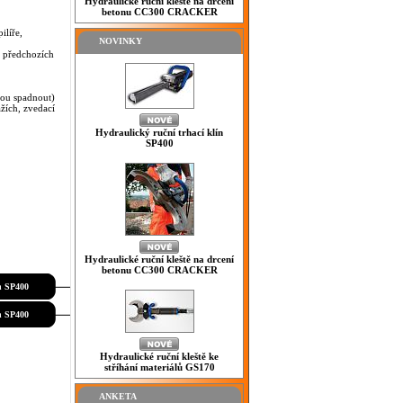
Hydraulické ruční kleště na drcení
betonu CC300 CRACKER
ilíře,
NOVINKY
m předchozích
hou spadnout)
ažích, zvedací
Hydraulický ruční trhací klín
SP400
Hydraulické ruční kleště na drcení
betonu CC300 CRACKER
ín SP400
ín SP400
Hydraulické ruční kleště ke
stříhání materiálů GS170
ANKETA