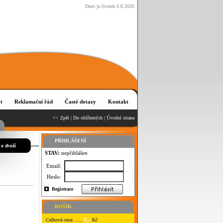
Dnes je čtvrtek 6.8.2026
t
Reklamační řád
Časté dotazy
Kontakt
<< Zpět
|
Do oblíbených
|
Úvodní strana
PŘIHLÁŠENÍ
 o zboží
STAV:
nepřihlášen
Email:
Heslo:
Registrace
KOŠÍK
0,-
Celková cena: .....
Kč