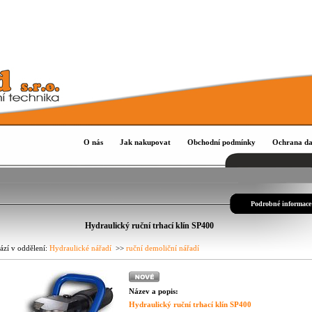
O nás
Jak nakupovat
Obchodní podmínky
Ochrana da
Podrobné informace
Hydraulický ruční trhací klín SP400
ází v oddělení:
Hydraulické nářadí
>>
ruční demoliční nářadí
Název a popis:
Hydraulický ruční trhací klín SP400