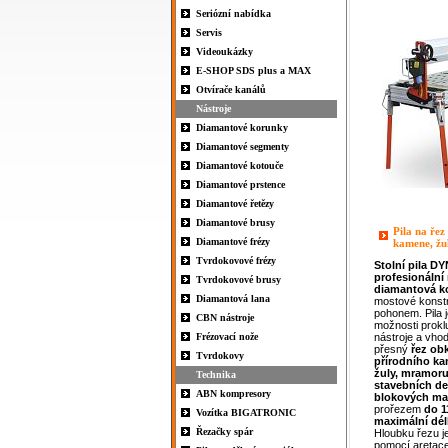
Seriózní nabídka
Servis
Videoukázky
E-SHOP SDS plus a MAX
Otvírače kanálů
Nástroje
Diamantové korunky
Diamantové segmenty
Diamantové kotouče
Diamantové prstence
Diamantové řetězy
Diamantové brusy
Pila na řez
Diamantové frézy
kamene, ž
Tvrdokovové frézy
Stolní pila
DY
profesionální
Tvrdokovové brusy
diamantová k
Diamantová lana
mostové konstr
pohonem. Pila j
CBN nástroje
možnosti prokl
Frézovací nože
nástroje a vhod
přesný
řez
ob
Tvrdokovy
přírodního k
žuly, mramor
Technika
stavebních d
ABN kompresory
blokových
ma
prořezem
do 
Vozítka BIGATRONIC
maximální dél
Řezačky spár
Hloubku řezu j
pomocí aretace