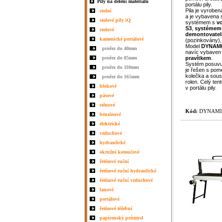
Pily na dělení materiálu
portálu pily.
Pila je vyroben
stolní
a je vybavena
stolové pily iQ
systémem s
v
S3
,
systémem 
stolové
demontovate
kamenické portálové
(pozinkovány)
Model
DYNAM
prořez do 40mm
navíc vybave
prořez do 85mm
pravítkem
.
Systém posuvu
prořez do 110mm
je řešen s pom
kolečka a sous
prořez do 165mm
rolen. Celý ten
blokové
v portálu pily.
pásové
stěnové
Kód:
DYNAMIC
benzínové
elektrické
vzduchové
hydraulické
okružní kotoučové
řetězové ruční
řetězové ruční hydraulické
řetězové ruční vzduchové
lanové
portálové
řetězové těžební
papírenský průmysl