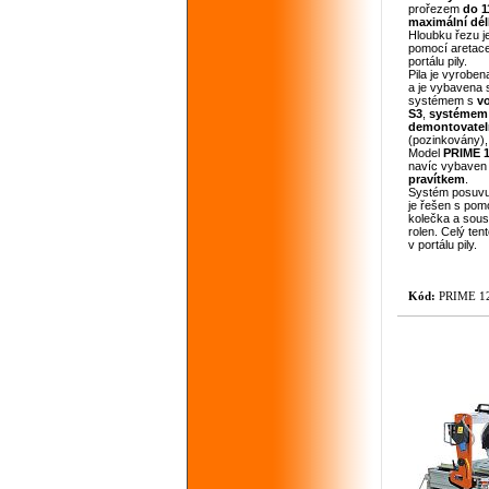
prořezem
do 
maximální dél
Hloubku řezu j
pomocí aretace
portálu pily.
Pila je vyroben
a je vybavena
systémem s
v
S3
,
systémem 
demontovate
(pozinkovány)
Model
PRIME
navíc vybave
pravítkem
.
Systém posuvu
je řešen s pom
kolečka a sous
rolen. Celý ten
v portálu pily.
Kód:
PRIME 1