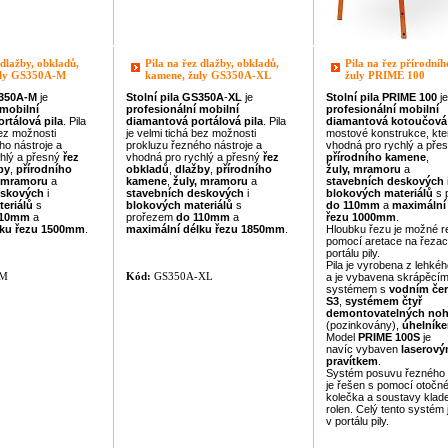
 dlažby, obkladů,
Pila na řez dlažby, obkladů,
Pila na řez přírodní
uly GS350A-M
kamene, žuly GS350A-XL
žuly PRIME 100
350A
-M
je
Stolní pila
GS350A
-
XL
je
Stolní pila
PRIME
100
je
mobilní
profesionální
mobilní
profesionální
mobilní
rtálová pila
. Pila
diamantová portálová pila
. Pila
diamantová kotoučová 
bez možnosti
je velmi tichá bez možnosti
mostové konstrukce, kter
ho nástroje a
prokluzu řezného nástroje a
vhodná pro rychlý a pře
hlý a přesný
řez
vhodná pro rychlý a přesný
řez
přírodního kamene
,
by
,
přírodního
obkladů
,
dlažby
,
přírodního
žuly, mramoru
a
, mramoru
a
kamene
,
žuly, mramoru
a
stavebních deskových
eskových
i
stavebních deskových
i
blokových
materiálů
s 
teriálů
s
blokových
materiálů
s
do 110mm
a
maximální
110mm
a
prořezem
do 110mm
a
řezu
1000mm
.
ku řezu
1500mm
.
maximální délku řezu
1850mm
.
Hloubku řezu je možné r
pomocí aretace na řezac
portálu pily.
Pila je vyrobena z lehkéh
-M
Kód:
GS350A-XL
a je vybavena skrápěcí
systémem s
vodním če
S3
,
systémem čtyř
demontovatelných no
(pozinkovány),
úhelník
Model
PRIME
100S
je
navíc vybaven
laserov
pravítkem
.
Systém posuvu řezného
je řešen s pomocí otočn
kolečka a soustavy klad
rolen. Celý tento systém 
v portálu pily.