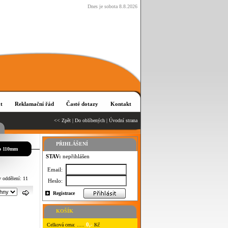
Dnes je sobota 8.8.2026
t
Reklamační řád
Časté dotazy
Kontakt
<< Zpět
|
Do oblíbených
|
Úvodní strana
PŘIHLÁŠENÍ
do 110mm
STAV:
nepřihlášen
Email:
v oddělení: 11
Heslo:
Registrace
KOŠÍK
0,-
Celková cena: .....
Kč