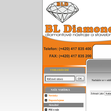
VYHLEDÁVÁNÍ
Nacházíte se v odd
NAŠE NABÍDKA
Zobrazit jako
Novinky
Doporučujeme
Aktuálně
Píší o nás