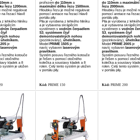
110mm
a
prořezem
do 110mm
a
do 110mm
a
maximální
ku řezu
1200mm
.
maximální délku řezu
1500mm
.
řezu
2000mm
.
e možné regulovat
Hloubku řezu je možné regulovat
Hloubku řezu je možné r
 na řezací hlavě
pomocí aretace na řezací hlavě
pomocí aretace na řezac
portálu pily.
portálu pily.
a z lehkého hliníku
Pila je vyrobena z lehkého hliníku
Pila je vyrobena z lehkéh
 skrápěcím
a je vybavena skrápěcím
a je vybavena skrápěcí
odním čerpadlem
systémem s
vodním čerpadlem
systémem s
vodním če
čtyř
S3
,
systémem čtyř
S3
,
systémem čtyř
lných nohou
demontovatelných nohou
demontovatelných no
,
úhelníkem.
(pozinkovány),
úhelníkem.
(pozinkovány),
úhelník
120S
je
Model
PRIME
150S
je
Model
PRIME
200S
je
n
laserovým
navíc vybaven
laserovým
navíc vybaven
laserov
pravítkem
.
pravítkem
.
 řezného kotouče
Systém posuvu řezného kotouče
Systém posuvu řezného
ocí otočného
je řešen s pomocí otočného
je řešen s pomocí otočn
tavy kladek a 8
kolečka a soustavy kladek a 8
kolečka a soustavy klad
to systém je uložen
rolen. Celý tento systém je uložen
rolen. Celý tento systém 
v portálu pily.
v portálu pily.
20
Kód:
PRIME 150
Kód:
PRIME 200