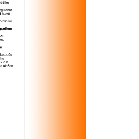
 délku
egulovat
í hlavě
o hliníku
m
rpadlem
hou
em.
ým
 kotouče
ého
ek a 8
je uložen