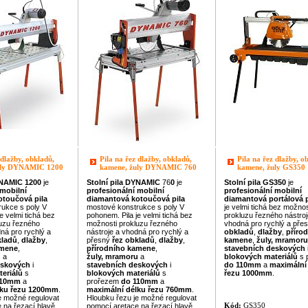
 dlažby, obkladů,
Pila na řez dlažby, obkladů,
Pila na řez dlažby, o
uly DYNAMIC 1200
kamene, žuly DYNAMIC 760
kamene, žuly GS350
NAMIC
1200
je
Stolní pila
DYNAMIC
76
0
je
Stolní pila
GS350
je
mobilní
profesionální
mobilní
profesionální
mobilní
otoučová pila
diamantová kotoučová pila
diamantová portálová p
ukce s poly V
mostové konstrukce s poly V
je velmi tichá bez možnos
e velmi tichá bez
pohonem. Pila je velmi tichá bez
prokluzu řezného nástroj
uzu řezného
možnosti prokluzu řezného
vhodná pro rychlý a pře
ná pro rychlý a
nástroje a vhodná pro rychlý a
obkladů
,
dlažby
,
příro
kladů
,
dlažby
,
přesný
řez
obkladů
,
dlažby
,
kamene
,
žuly, mramoru
amene
,
přírodního kamene
,
stavebních deskových
u
a
žuly, mramoru
a
blokových
materiálů
s 
eskových
i
stavebních deskových
i
do 110mm
a
maximální
teriálů
s
blokových
materiálů
s
řezu
1000mm
.
110mm
a
prořezem
do 110mm
a
ku řezu
1200mm
.
maximální délku řezu
760mm
.
e možné regulovat
Hloubku řezu je možné regulovat
Kód:
GS350
 na řezací hlavě
pomocí aretace na řezací hlavě