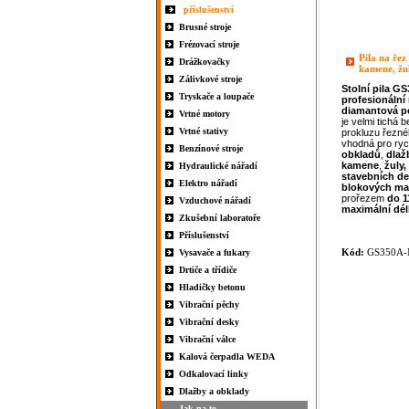
příslušenství
Brusné stroje
Frézovací stroje
Pila na řez
Drážkovačky
kamene, ž
Zálivkové stroje
Stolní pila
GS
Tryskače a loupače
profesionální
diamantová po
Vrtné motory
je velmi tichá 
Vrtné stativy
prokluzu řezné
vhodná pro ryc
Benzínové stroje
obkladů
,
dlaž
kamene
,
žuly
Hydraulické nářadí
stavebních d
Elektro nářadí
blokových
ma
prořezem
do 
Vzduchové nářadí
maximální dél
Zkušební laboratoře
Příslušenství
Kód:
GS350A
Vysavače a fukary
Drtiče a třídiče
Hladičky betonu
Vibrační pěchy
Vibrační desky
Vibrační válce
Kalová čerpadla WEDA
Odkalovací linky
Dlažby a obklady
Jak na to...