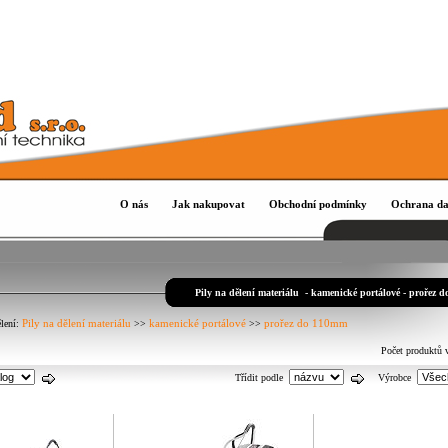
O nás
Jak nakupovat
Obchodní podmínky
Ochrana da
Pily na dělení materiálu - kamenické portálové - prořez 
Pily na dělení materiálu
kamenické portálové
prořez do 110mm
ělení:
>>
>>
Počet produktů 
Třídit podle
Výrobce