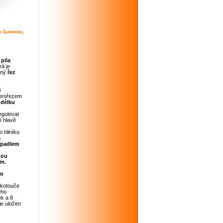
ho kamene,
pila
á je
sný
řez
i
prořezem
 délku
egulovat
í hlavě
o hliníku
m
rpadlem
hou
em.
ým
 kotouče
ého
ek a 8
je uložen