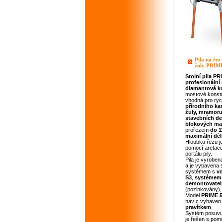
Pila na řez
žuly PRIM
Stolní pila
PR
profesionální
diamantová k
mostové konstr
vhodná pro ryc
přírodního k
žuly, mramor
stavebních d
blokových
ma
prořezem
do 
maximální dél
Hloubku řezu j
pomocí aretace
portálu pily.
Pila je vyroben
a je vybavena
systémem s
v
S3
,
systémem 
demontovate
(pozinkovány)
Model
PRIME
navíc vybave
pravítkem
.
Systém posuvu
je řešen s pom