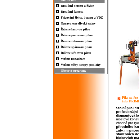
Broušení betonu a živice
Broušení šamotu
Frézování živice, betonu a VDZ
Opravujeme divoké spáry
Řežeme lanovou pilou
Řežeme ponornou pilou
Řežeme řetězovou pilou
Řežeme spárovou pilou
Řežeme stěnovou pilou
Vrtáme kanalizace
Vrtáme stěny, stropy, podlahy
Oborové programy
Pila na řez
žuly PRIM
Stolní pila
PR
profesionální
diamantová k
mostové konstr
vhodná pro ryc
přírodního k
žuly, mramor
stavebních d
blokových
ma