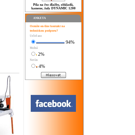
Pila na řez dlažby, obkladů,
kamene, žuly DYNAMIC 1200
ANKETA
Oceníte on-line kontakt na
technickou podporu?
Určitě ano
94%
Možná
2%
Nevím
4%