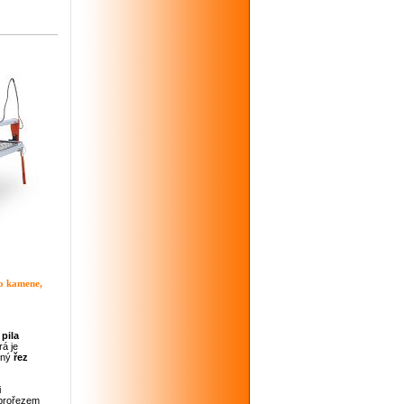
ho kamene,
pila
á je
sný
řez
i
prořezem