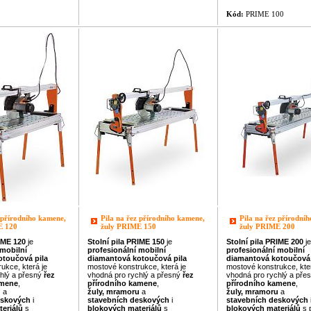
Kód:
PRIME 100
 přírodního kamene,
Pila na řez přírodního kamene,
Pila na řez přírodní
E 120
žuly PRIME 150
žuly PRIME 200
IME
120
je
Stolní pila
PRIME
150
je
Stolní pila
PRIME
200
je
mobilní
profesionální
mobilní
profesionální
mobilní
otoučová pila
diamantová kotoučová pila
diamantová kotoučová 
ukce, která je
mostové konstrukce, která je
mostové konstrukce, kter
hlý a přesný
řez
vhodná pro rychlý a přesný
řez
vhodná pro rychlý a pře
amene
,
přírodního kamene
,
přírodního kamene
,
u
a
žuly, mramoru
a
žuly, mramoru
a
eskových
i
stavebních deskových
i
stavebních deskových
teriálů
s
blokových
materiálů
s
blokových
materiálů
s 