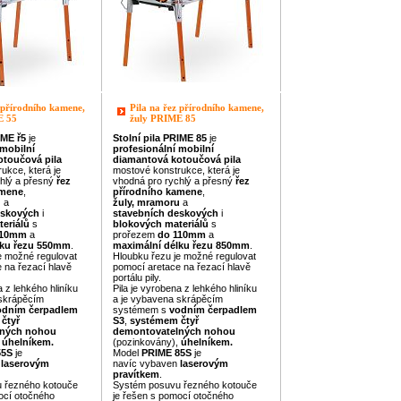
 přírodního kamene,
Pila na řez přírodního kamene,
E 55
žuly PRIME 85
IME
ř5
je
Stolní pila
PRIME
85
je
mobilní
profesionální
mobilní
otoučová pila
diamantová kotoučová pila
ukce, která je
mostové konstrukce, která je
hlý a přesný
řez
vhodná pro rychlý a přesný
řez
amene
,
přírodního kamene
,
u
a
žuly, mramoru
a
eskových
i
stavebních deskových
i
teriálů
s
blokových
materiálů
s
110mm
a
prořezem
do 110mm
a
ku řezu
550mm
.
maximální délku řezu
850mm
.
e možné regulovat
Hloubku řezu je možné regulovat
 na řezací hlavě
pomocí aretace na řezací hlavě
portálu pily.
a z lehkého hliníku
Pila je vyrobena z lehkého hliníku
 skrápěcím
a je vybavena skrápěcím
odním čerpadlem
systémem s
vodním čerpadlem
čtyř
S3
,
systémem čtyř
lných nohou
demontovatelných nohou
,
úhelníkem.
(pozinkovány),
úhelníkem.
55S
je
Model
PRIME
85S
je
n
laserovým
navíc vybaven
laserovým
pravítkem
.
 řezného kotouče
Systém posuvu řezného kotouče
ocí otočného
je řešen s pomocí otočného