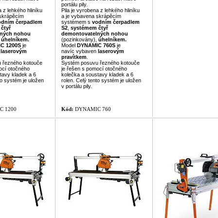
portálu pily.
a z lehkého hliníku
Pila je vyrobena z lehkého hliníku
 skrápěcím
a je vybavena skrápěcím
odním čerpadlem
systémem s
vodním čerpadlem
čtyř
S2
,
systémem čtyř
lných nohou
demontovatelných nohou
,
úhelníkem.
(pozinkovány),
úhelníkem.
IC
1200S
je
Model
DYNAMIC
760S
je
n
laserovým
navíc vybaven
laserovým
pravítkem
.
 řezného kotouče
Systém posuvu řezného kotouče
ocí otočného
je řešen s pomocí otočného
tavy kladek a 6
kolečka a soustavy kladek a 6
to systém je uložen
rolen. Celý tento systém je uložen
v portálu pily.
 1200
Kód:
DYNAMIC 760