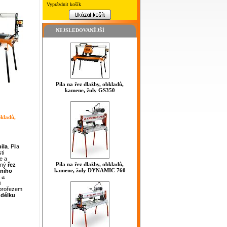
Vyprázdnit košík
NEJSLEDOVANĚJŠÍ
Pila na řez dlažby, obkladů,
kamene, žuly GS350
bkladů,
ila
. Pila
ti
e a
Pila na řez dlažby, obkladů,
sný
řez
kamene, žuly DYNAMIC 760
dního
a
i
prořezem
 délku