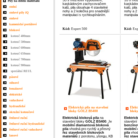
S3 s možností vypouštění,
S3 s mož
Pily na dělení materiálu
kaskádovým zachycovačem
kaskádo
stolní
kalů, pila obsahuje 4 stavitelné
kalů, pil
nohy a 2 kolečka pro snadnější
nohy a 2
stolové pily iQ
manipulaci s rychloupínáním.
manipula
stolové
kamenické portálové
Kód:
Expert 500
Kód:
Exp
blokové
kotouč 400mm
kotouč 500mm
kotouč 600mm
kotouč 650mm
kotouč 700mm
kotouč 900mm
speciální REUL
pásové
stěnové
benzínové
elektrické
vzduchové
hydraulické
Elektrická pila na stavební
Elekt
bloky GÖLZ BS400
blok
okružní kotoučové
Elektrická
bloková
pila
na
Elektric
řetězové ruční
stavební bloky
GÖLZ BS400
.
Je
stavební
řetězové ruční hydraulické
mobilní diamantová bloková
benzín
pila
vhodná pro rychlý a přesný
mobilní
řetězové ruční vzduchové
řez
stavebních blokových
pila
vhod
lanové
materiálů
z porotonu, ytongu, KB
řez
stav