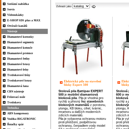
Seriózní nabídka
Zobrazit jako
Servis
Videoukázky
E-SHOP SDS plus a MAX
Otvírače kanálů
Nástroje
Diamantové korunky
Diamantové segmenty
Diamantové kotouče
Diamantové prstence
Diamantové řetězy
Diamantové brusy
Diamantové frézy
Tvrdokovové frézy
Tvrdokovové brusy
Elektrická pila na stavební
Elekt
bloky Expert 500
blok
Diamantová lana
Stolová pila
Battipav
EXPERT
Stolová 
CBN nástroje
500
je
mobilní diamantová
600
je
mo
Frézovací nože
bloková pila
. Pila je vhodná pro
bloková 
rychlý a přesný
řez
stavebních
rychlý a
Tvrdokovy
blokových materiálů
z porotonu,
blokový
Technika
ytongu, KB bloku, cihel, tvárnic,
ytongu, K
mramoru a dalších moderních
mramoru 
ABN kompresory
zdících materiálů.
zdících m
Pila je vybavena ochranou motoru
Pila je 
Vozítka BIGATRONIC
proti přetížení, podpěťovou
proti pře
Řezačky spár
ochranou, čerpadlem vody model
ochranou