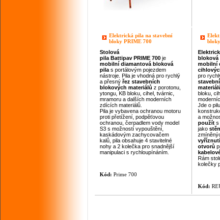
Elektrická pila na stavební
Elekt
bloky PRIME 700
blok
Stolová
Elektric
pila
Battipav
PRIME 700
je
bloková
mobilní diamantová bloková
mobilní 
pila
s portálovým pojezdem
cihlovýc
nástroje. Pila je vhodná pro rychlý
pro rych
a přesný
řez
stavebních
stavebn
blokových materiálů
z porotonu,
materiál
ytongu, KB bloku, cihel, tvárnic,
bloku, ci
mramoru a dalších moderních
moderníc
zdících materiálů.
Jde o pil
Pila je vybavena ochranou motoru
konstrukc
proti přetížení, podpěťovou
a možnos
ochranou, čerpadlem vody model
použít
s
S3 s možností vypouštění,
jako
stě
kaskádovým zachycovačem
zmíněnýc
kalů, pila obsahuje 4 stavitelné
vyříznut
nohy a 2 kolečka pro snadnější
otvorů
p
manipulaci s rychloupínáním.
kabelové
Rám stol
kolečky p
Kód:
Prime 700
Kód:
RE