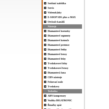
Seriózní nabídka
Servis
Videoukázky
E-SHOP SDS plus a MAX
Otvírače kanálů
Nástroje
Diamantové korunky
Diamantové segmenty
Diamantové kotouče
Diamantové prstence
Diamantové řetězy
Diamantové brusy
Diamantové frézy
Tvrdokovové frézy
Tvrdokovové brusy
Diamantová lana
CBN nástroje
Frézovací nože
Tvrdokovy
Technika
ABN kompresory
Vozítka BIGATRONIC
Řezačky spár