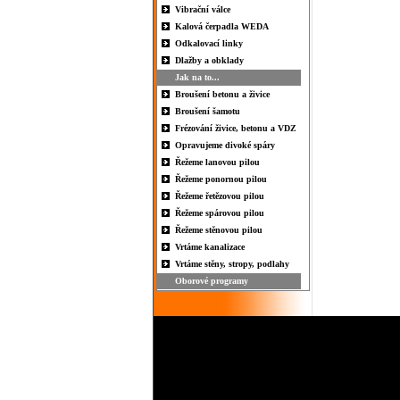
Vibrační válce
Kalová čerpadla WEDA
Odkalovací linky
Dlažby a obklady
Jak na to...
Broušení betonu a živice
Broušení šamotu
Frézování živice, betonu a VDZ
Opravujeme divoké spáry
Řežeme lanovou pilou
Řežeme ponornou pilou
Řežeme řetězovou pilou
Řežeme spárovou pilou
Řežeme stěnovou pilou
Vrtáme kanalizace
Vrtáme stěny, stropy, podlahy
Oborové programy