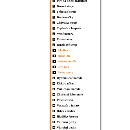
Pily na dělení materiálu
Brusné stroje
Frézovací stroje
Drážkovačky
Zálivkové stroje
Tryskače a loupače
Vrtné motory
Vrtné stativy
Benzínové stroje
kladiva
beranidla
elektrocentrály
čerpadla
kompresory
Hydraulické nářadí
Elektro nářadí
Vzduchové nářadí
Zkušební laboratoře
Příslušenství
Vysavače a fukary
Drtiče a třídiče
Hladičky betonu
Vibrační pěchy
Vibrační desky