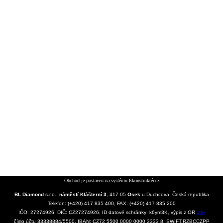
Obchod je postaven na systému
Ekonstruktér.cz
BL Diamond
s.r.o.,
náměstí Klášterní 3
, 417 05
Osek
u Duchcova, Česká republika
Telefon: (+420) 417 835 400, FAX: (+420) 417 835 200
IČO: 27274926, DIČ: CZ27274926, ID datové schránky: k6ym3K, výpis z OR
zde
číslo účtu 33338884/5500, IBAN: CZ72 5500 0000 0000 3333 8, SWIFT:RZBCCZPP