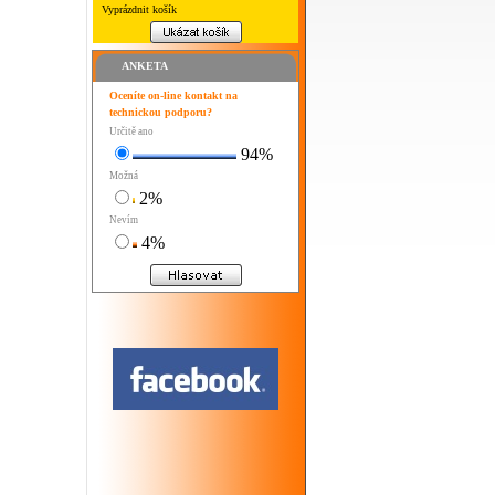
Vyprázdnit košík
ANKETA
Oceníte on-line kontakt na
technickou podporu?
Určitě ano
94%
Možná
2%
Nevím
4%