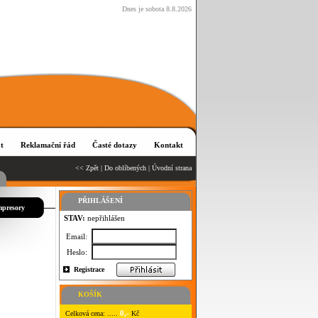
Dnes je sobota 8.8.2026
t
Reklamační řád
Časté dotazy
Kontakt
<< Zpět
|
Do oblíbených
|
Úvodní strana
PŘIHLÁŠENÍ
mpresory
STAV:
nepřihlášen
Email:
Heslo:
Registrace
KOŠÍK
0,-
Celková cena: .....
Kč