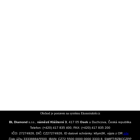
Obchod je postaven na systému
Ekonstruktér.cz
BL Diamond
s.r.o.,
náměstí Klášterní 3
, 417 05
Osek
u Duchcova, Česká republika
Telefon: (+420) 417 835 400, FAX: (+420) 417 835 200
IČO: 27274926, DIČ: CZ27274926, ID datové schránky: k6ym3K, výpis z OR
zde
číslo účtu 33338884/5500, IBAN: CZ72 5500 0000 0000 3333 8, SWIFT:RZBCCZPP