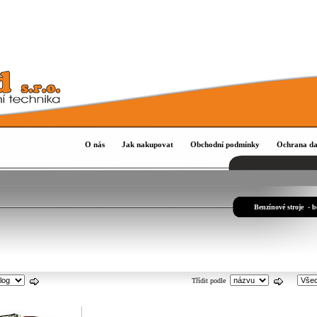
O nás
Jak nakupovat
Obchodní podmínky
Ochrana da
Benzínové stroje - b
Třídit podle