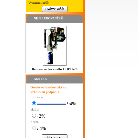
Vyprázdnit košík
NEJSLEDOVANĚJŠÍ
Benzínové beranidlo CHPD-78
ANKETA
Oceníte on-line kontakt na
technickou podporu?
Určitě ano
94%
Možná
2%
Nevím
4%