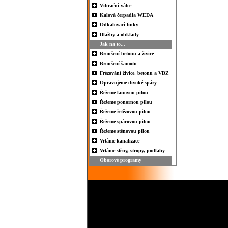
Vibrační válce
Kalová čerpadla WEDA
Odkalovací linky
Dlažby a obklady
Jak na to...
Broušení betonu a živice
Broušení šamotu
Frézování živice, betonu a VDZ
Opravujeme divoké spáry
Řežeme lanovou pilou
Řežeme ponornou pilou
Řežeme řetězovou pilou
Řežeme spárovou pilou
Řežeme stěnovou pilou
Vrtáme kanalizace
Vrtáme stěny, stropy, podlahy
Oborové programy