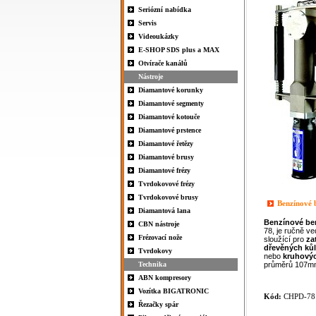
Seriózní nabídka
Servis
Videoukázky
E-SHOP SDS plus a MAX
Otvírače kanálů
Nástroje
Diamantové korunky
Diamantové segmenty
Diamantové kotouče
Diamantové prstence
Diamantové řetězy
Diamantové brusy
Diamantové frézy
Tvrdokovové frézy
Tvrdokovové brusy
Benzínové
Diamantová lana
Benzínové be
CBN nástroje
78,
je ručně v
Frézovací nože
sloužící pro
za
dřevěných
ků
Tvrdokovy
nebo
kruhový
Technika
průměrů 107m
ABN kompresory
Vozítka BIGATRONIC
Kód:
CHPD-78
Řezačky spár