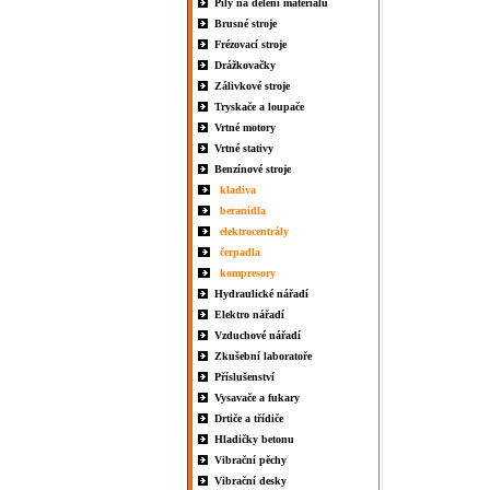
Pily na dělení materiálu
Brusné stroje
Frézovací stroje
Drážkovačky
Zálivkové stroje
Tryskače a loupače
Vrtné motory
Vrtné stativy
Benzínové stroje
kladiva
beranidla
elektrocentrály
čerpadla
kompresory
Hydraulické nářadí
Elektro nářadí
Vzduchové nářadí
Zkušební laboratoře
Příslušenství
Vysavače a fukary
Drtiče a třídiče
Hladičky betonu
Vibrační pěchy
Vibrační desky