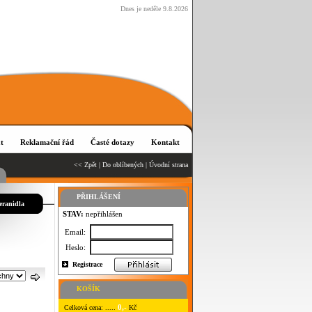
Dnes je neděle 9.8.2026
t
Reklamační řád
Časté dotazy
Kontakt
<< Zpět
|
Do oblíbených
|
Úvodní strana
PŘIHLÁŠENÍ
eranidla
STAV:
nepřihlášen
Email:
Heslo:
Registrace
KOŠÍK
0,-
Celková cena: .....
Kč