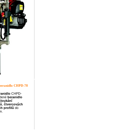
 beranidlo CHPD-78
ranidlo
CHPD-
edené
beranidlo
tloukání
lů
,
čtvercových
ch
profilů
do
m.