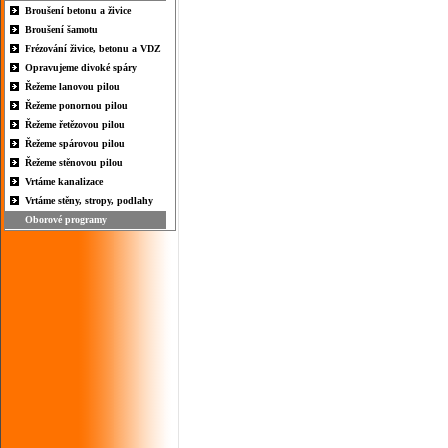
Broušení betonu a živice
Broušení šamotu
Frézování živice, betonu a VDZ
Opravujeme divoké spáry
Řežeme lanovou pilou
Řežeme ponornou pilou
Řežeme řetězovou pilou
Řežeme spárovou pilou
Řežeme stěnovou pilou
Vrtáme kanalizace
Vrtáme stěny, stropy, podlahy
Oborové programy