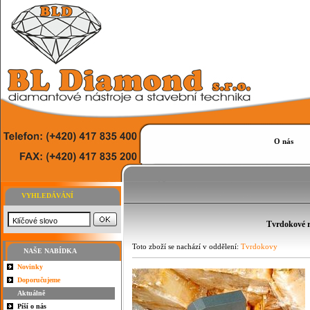
O nás
VYHLEDÁVÁNÍ
Tvrdokové r
Toto zboží se nachází v oddělení:
Tvrdokovy
NAŠE NABÍDKA
Novinky
Doporučujeme
Aktuálně
Píší o nás