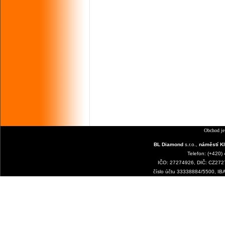
Obchod je
BL Diamond
s.r.o.,
náměstí Kl
Telefon: (+420)
IČO: 27274926, DIČ: CZ2727
číslo účtu 33338884/5500, I