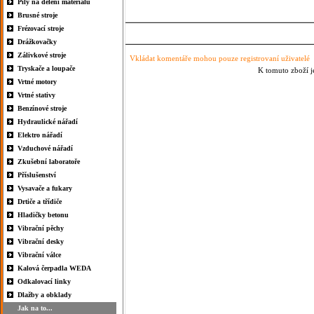
Pily na dělení materiálu
Brusné stroje
Frézovací stroje
Drážkovačky
Zálivkové stroje
Vkládat komentáře mohou pouze registrovaní uživatelé
Tryskače a loupače
K tomuto zboží j
Vrtné motory
Vrtné stativy
Benzínové stroje
Hydraulické nářadí
Elektro nářadí
Vzduchové nářadí
Zkušební laboratoře
Příslušenství
Vysavače a fukary
Drtiče a třídiče
Hladičky betonu
Vibrační pěchy
Vibrační desky
Vibrační válce
Kalová čerpadla WEDA
Odkalovací linky
Dlažby a obklady
Jak na to...