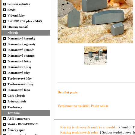
Seriózní nabídka
Servis
Videoukázky
E-SHOP SDS plus a MAX
Otvírače kanálů
Nástroje
Diamantové korunky
Diamantové segmenty
Diamantové kotouče
Diamantové prstence
Diamantové řetězy
Diamantové brusy
Diamantové frézy
Tvrdokovové frézy
Tvrdokovové brusy
Diamantová lana
Detailní popis
CBN nástroje
Frézovací nože
Vytisknout na tiskárně
|
Poslat odkaz
Tvrdokovy
Technika
ABN kompresory
Vozítka BIGATRONIC
Katalog tvrdokovych roubiku a vyrobku
( Soubor Tv
Řezačky spár
Katalog tvrdokových rolen
( Soubor tvrdokovove_hve