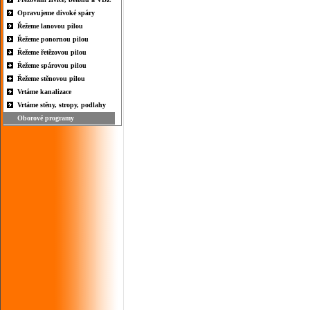
Opravujeme divoké spáry
Řežeme lanovou pilou
Řežeme ponornou pilou
Řežeme řetězovou pilou
Řežeme spárovou pilou
Řežeme stěnovou pilou
Vrtáme kanalizace
Vrtáme stěny, stropy, podlahy
Oborové programy