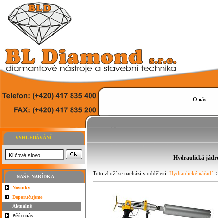
O nás
VYHLEDÁVÁNÍ
Hydraulická jádr
Toto zboží se nachází v oddělení:
Hydraulické nářadí
>
NAŠE NABÍDKA
Novinky
Doporučujeme
Aktuálně
Píší o nás