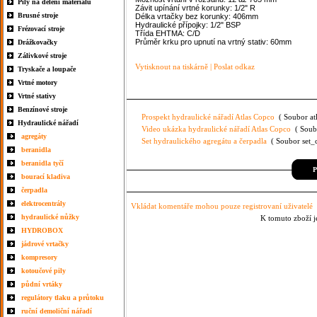
Pily na dělení materiálu
Závit upínání vrtné korunky: 1/2" R
Brusné stroje
Délka vrtačky bez korunky: 406mm
Hydraulické přípojky: 1/2" BSP
Frézovací stroje
Třída EHTMA: C/D
Průměr krku pro upnutí na vrtný stativ: 60mm
Drážkovačky
Zálivkové stroje
Vytisknout na tiskárně
|
Poslat odkaz
Tryskače a loupače
Vrtné motory
Vrtné stativy
Benzínové stroje
Prospekt hydraulické nářadí Atlas Copco
( Soubor atl
Hydraulické nářadí
Video ukázka hydraulické nářadí Atlas Copco
( Soubo
agregáty
Set hydraulického agregátu a čerpadla
( Soubor set_c
beranidla
beranidla tyčí
P
bourací kladiva
čerpadla
elektrocentrály
Vkládat komentáře mohou pouze registrovaní uživatelé
hydraulické nůžky
K tomuto zboží j
HYDROBOX
jádrové vrtačky
kompresory
kotoučové pily
půdní vrtáky
regulátory tlaku a průtoku
ruční demoliční nářadí