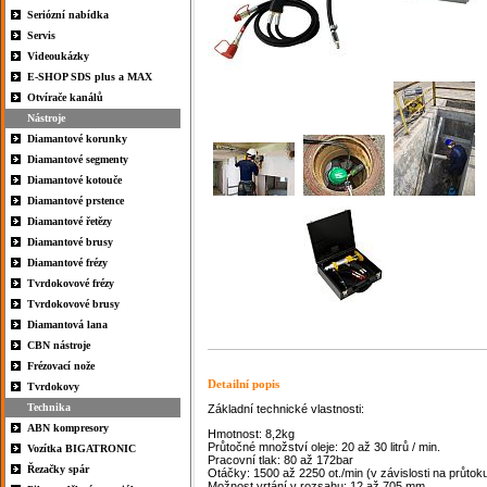
Seriózní nabídka
Servis
Videoukázky
E-SHOP SDS plus a MAX
Otvírače kanálů
Nástroje
Diamantové korunky
Diamantové segmenty
Diamantové kotouče
Diamantové prstence
Diamantové řetězy
Diamantové brusy
Diamantové frézy
Tvrdokovové frézy
Tvrdokovové brusy
Diamantová lana
CBN nástroje
Frézovací nože
Detailní popis
Tvrdokovy
Technika
Základní technické vlastnosti:
ABN kompresory
Hmotnost: 8,2kg
Průtočné množství oleje: 20 až 30 litrů / min.
Vozítka BIGATRONIC
Pracovní tlak: 80 až 172bar
Řezačky spár
Otáčky: 1500 až 2250 ot./min (v závislosti na průtok
Možnost vrtání v rozsahu: 12 až 705 mm