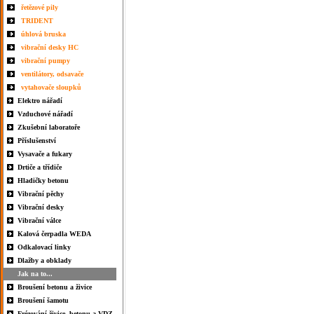
řetězové pily
TRIDENT
úhlová bruska
vibrační desky HC
vibrační pumpy
ventilátory, odsavače
vytahovače sloupků
Elektro nářadí
Vzduchové nářadí
Zkušební laboratoře
Příslušenství
Vysavače a fukary
Drtiče a třídiče
Hladičky betonu
Vibrační pěchy
Vibrační desky
Vibrační válce
Kalová čerpadla WEDA
Odkalovací linky
Dlažby a obklady
Jak na to...
Broušení betonu a živice
Broušení šamotu
Frézování živice, betonu a VDZ