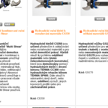
é kombinované ruční
Hydraulické ruční kleště k
Hydraulické ruční kle
i Shear
roztahování materiálu CS350
stříhání materiálů G
funkční
Hydraulické
kleště
CS350
jsou
Hydraulické
nůžky
GS
leště
"
Multi Shear
"
určené
především k odtlačování
určené
především pro
s
ějším
nebo roztahování materiálů a pro
trubek
a
kabelů
z
ocel
ruční
demolice
.
ruční
demoliční
práce
!
.
Kleště
nebo
neocelových
mate
st
v kombinaci s
slouží
k
rychlému
oddělení
Kleště
GS170
jsou vyba
ýkonem
umožňují
materiálů
nebo
bloků
čepelí s vodítkem, které 
 a přesně
železobetonových
konstrukcí
,
nadměrnému zkroucení m
kémkoli prostředí.
které jsou
demolovány
pomocí
minimalizují hluk,
hydraulických
kleští
k
drcení
bláto, odlétavající
betonu
TEHMA
CC300
nebo
Kód:
GS170
jiskry! Absence
hydraulickým
trhacím
klínem
aktorů umožňuje s
TEHMA
SP400
. Dále slouží k
m pracovat všude
odstranění rámů dveří, nebo
 takové
oken,
oddělení
výztuží, jiných
oučasně
kovových profilů nebo pro
zickou sílu osoby,
záchranářské
práce
.
lti Shear používá.
Kód:
CS350
r