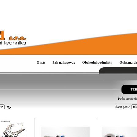
O nás
Jak nakupovat
Obchodní podmínky
Ochrana da
TEH
Počet produktů
Řadit podle