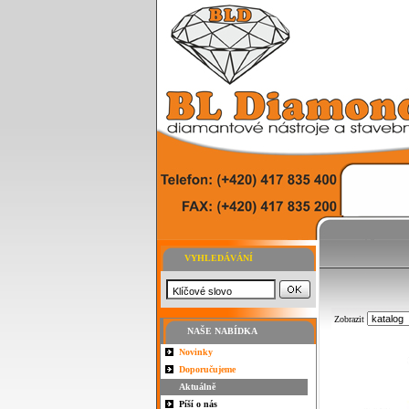
VYHLEDÁVÁNÍ
Zobrazit
NAŠE NABÍDKA
Novinky
Doporučujeme
Aktuálně
Píší o nás