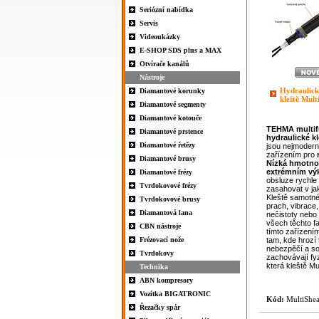
Seriózní nabídka
Servis
Videoukázky
E-SHOP SDS plus a MAX
Otvírače kanálů
Nástroje
Hydraulick
Diamantové korunky
kleště Mult
Diamantové segmenty
Diamantové kotouče
TEHMA
multi
Diamantové prstence
hydraulické
k
Diamantové řetězy
jsou nejmodern
zařízením pro
Diamantové brusy
Nízká hmotno
extrémním v
Diamantové frézy
obsluze rychle
Tvrdokovové frézy
zasahovat v ja
Kleště samotné 
Tvrdokovové brusy
prach, vibrace, 
Diamantová lana
nečistoty nebo 
všech těchto f
CBN nástroje
tímto zařízení
Frézovací nože
tam, kde hrozí
nebezpěčí a s
Tvrdokovy
zachovávají fy
která kleště Mu
Technika
ABN kompresory
Vozítka BIGATRONIC
Kód:
MultiShea
Řezačky spár