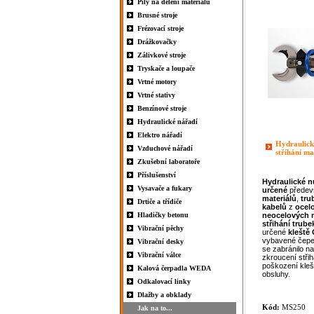
Pily na dělení materiálu
Brusné stroje
Frézovací stroje
Drážkovačky
Zálivkové stroje
Tryskače a loupače
Vrtné motory
Vrtné stativy
Benzínové stroje
Hydraulické nářadí
Elektro nářadí
Hydraulické
Vzduchové nářadí
stříhání m
Zkušební laboratoře
Příslušenství
Hydraulické
n
Vysavače a fukary
určené
předev
materiálů
,
tru
Drtiče a třídiče
kabelů
z
ocel
Hladičky betonu
neocelových
střihání
trube
Vibrační pěchy
určené
kleště
vybavené čepel
Vibrační desky
se zabránilo 
Vibrační válce
zkroucení stři
poškození kleš
Kalová čerpadla WEDA
obsluhy.
Odkalovací linky
Dlažby a obklady
Kód:
MS250
Jak na to...