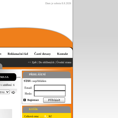
Dnes je sobota 8.8.2026
t
Reklamační řád
Časté dotazy
Kontakt
<< Zpět
|
Do oblíbených
|
Úvodní strana
PŘIHLÁŠENÍ
MA SA
STAV:
nepřihlášen
 v oddělení: 6
Email:
Heslo:
Registrace
KOŠÍK
0,-
Celková cena: .....
Kč