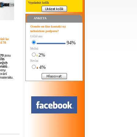
Vyprázdnit košík
ANKETA
Oceníte on-line kontakt na
technickou podporu?
Určitě ano
ště ke
94%
S170
Možná
2%
170
jsou
třih
Nevím
ových
riálů
.
4%
veny
brání
ateriálu.