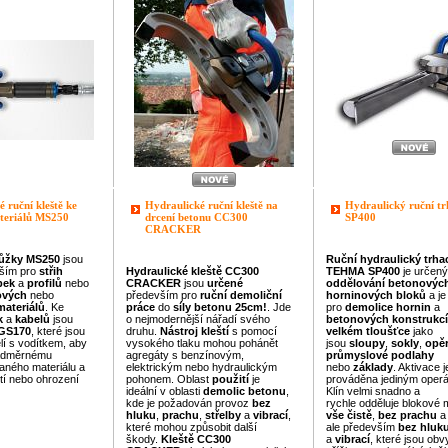
 ruční kleště ke
Hydraulické ruční kleště na
Hydraulický ruční trh
ateriálů MS250
drcení betonu CC300
SP400
CRACKER
ůžky
MS250
jsou
Ruční
hydraulický
trha
ším pro
střih
Hydraulické
kleště
CC300
TEHMA
SP400
je určený
bek
a
profilů
nebo
CRACKER
jsou
určené
oddělování
betonovýc
ových
nebo
především pro
ruční
demoliční
horninových
bloků
a je
materiálů
.
Ke
práce
do
síly
betonu
25cm!
. Jde
pro
demolice
hornin
a
k
a
kabelů
jsou
o nejmodernější nářadí svého
betonových
konstrukcí
GS170
, které jsou
druhu.
Nástroj
kleští
s pomocí
velkém
tloušťce
jako
í s vodítkem, aby
vysokého tlaku mohou pohánět
jsou
sloupy
,
sokly
,
opěr
nadměrnému
agregáty s benzínovým,
průmyslové podlahy
haného materiálu a
elektrickým nebo hydraulickým
nebo
základy
.
Aktivace j
tí nebo ohrození
pohonem. Oblast
p
oužití
je
prováděna jediným oper
ideální v oblasti
demolic
betonu
,
Klín velmi snadno a
kde je požadován provoz
bez
rychle odděluje blokové m
hluku
,
prachu
,
střelby
a
vibrací
,
vše
čistě
,
bez prachu
které mohou způsobit další
ale především
bez
hluk
škody.
Kleště
CC300
a
vibrací
, které jsou obv