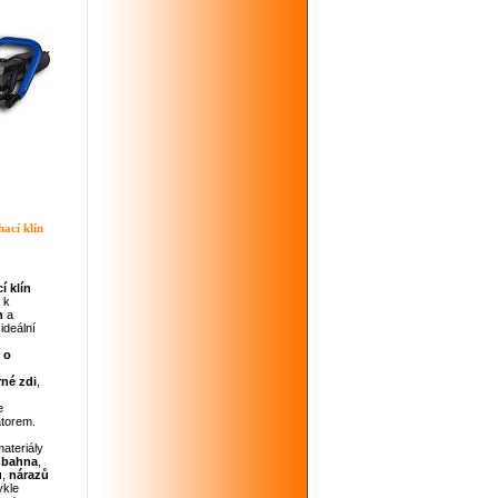
ací klín
cí
klín
 k
h
a
 ideální
o
né zdi
,
e
átorem.
ateriály
a
bahna
,
u
,
nárazů
ykle