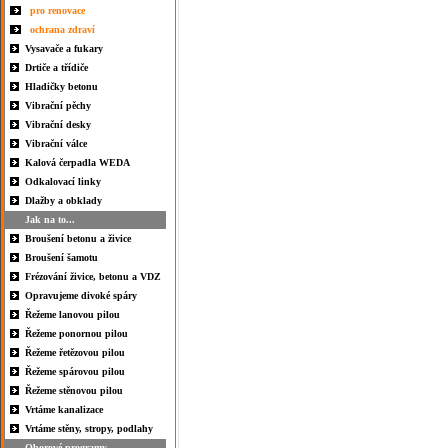
pro renovace
ochrana zdraví
Vysavače a fukary
Drtiče a třídiče
Hladičky betonu
Vibrační pěchy
Vibrační desky
Vibrační válce
Kalová čerpadla WEDA
Odkalovací linky
Dlažby a obklady
Jak na to...
Broušení betonu a živice
Broušení šamotu
Frézování živice, betonu a VDZ
Opravujeme divoké spáry
Řežeme lanovou pilou
Řežeme ponornou pilou
Řežeme řetězovou pilou
Řežeme spárovou pilou
Řežeme stěnovou pilou
Vrtáme kanalizace
Vrtáme stěny, stropy, podlahy
Oborové programy