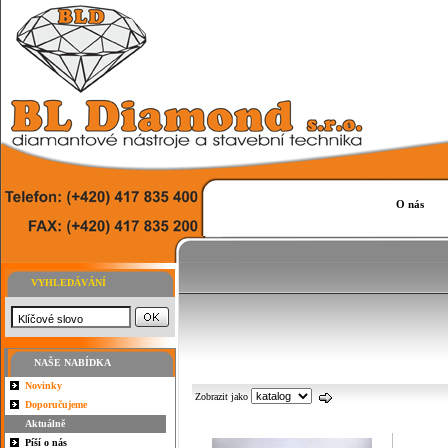
O nás
VYHLEDÁVÁNÍ
NAŠE NABÍDKA
Novinky
Zobrazit jako
Doporučujeme
Aktuálně
Píší o nás