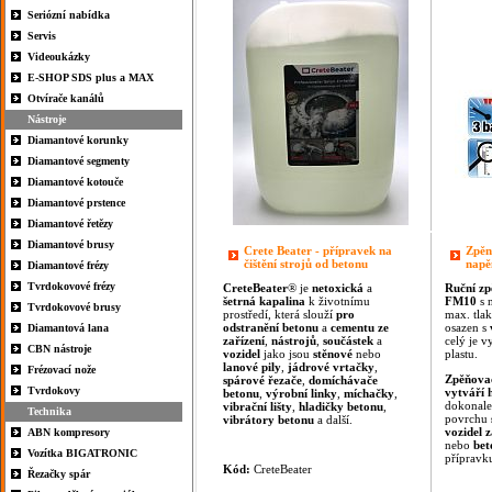
Seriózní nabídka
Servis
Videoukázky
E-SHOP SDS plus a MAX
Otvírače kanálů
Nástroje
Diamantové korunky
Diamantové segmenty
Diamantové kotouče
Diamantové prstence
Diamantové řetězy
Diamantové brusy
Crete Beater - přípravek na
Zpěn
čištění strojů od betonu
napě
Diamantové frézy
Tvrdokovové frézy
CreteBeater
® je
netoxická
a
Ruční
zp
šetrná
kapalina
k životnímu
FM10
s 
Tvrdokovové brusy
prostředí, která slouží
pro
max. tla
odstranění
betonu
a
cementu
ze
osazen s
Diamantová lana
zařízení
,
nástrojů
,
součástek
a
celý je 
CBN nástroje
vozidel
jako jsou
stěnové
nebo
plastu.
lanové
pily
,
jádrové vrtačky
,
Frézovací nože
Zpěňova
spárové řezače
,
domíchávače
Tvrdokovy
vytváří
betonu
,
výrobní
linky
,
míchačky
,
dokonal
vibrační lišty
,
hladičky
betonu
,
Technika
povrchu
vibrátory
betonu
a další.
vozidel
z
ABN kompresory
nebo
bet
Vozítka BIGATRONIC
příprav
Kód:
CreteBeater
Řezačky spár