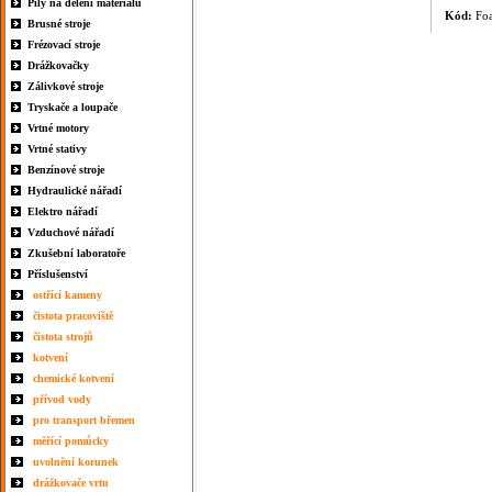
Pily na dělení materiálu
Kód:
Foa
Brusné stroje
Frézovací stroje
Drážkovačky
Zálivkové stroje
Tryskače a loupače
Vrtné motory
Vrtné stativy
Benzínové stroje
Hydraulické nářadí
Elektro nářadí
Vzduchové nářadí
Zkušební laboratoře
Příslušenství
ostřící kameny
čistota pracoviště
čistota strojů
kotvení
chemické kotvení
přívod vody
pro transport břemen
měřící pomůcky
uvolnění korunek
drážkovače vrtu