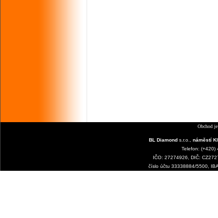
Obchod je
BL Diamond
s.r.o.,
náměstí Kl
Telefon: (+420)
IČO: 27274926, DIČ: CZ2727
číslo účtu 33338884/5500, I