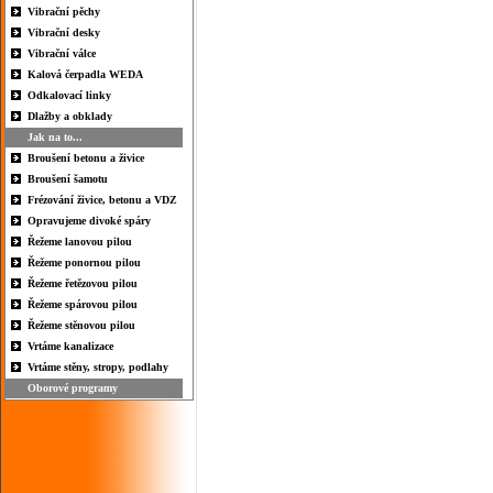
Vibrační pěchy
Vibrační desky
Vibrační válce
Kalová čerpadla WEDA
Odkalovací linky
Dlažby a obklady
Jak na to...
Broušení betonu a živice
Broušení šamotu
Frézování živice, betonu a VDZ
Opravujeme divoké spáry
Řežeme lanovou pilou
Řežeme ponornou pilou
Řežeme řetězovou pilou
Řežeme spárovou pilou
Řežeme stěnovou pilou
Vrtáme kanalizace
Vrtáme stěny, stropy, podlahy
Oborové programy