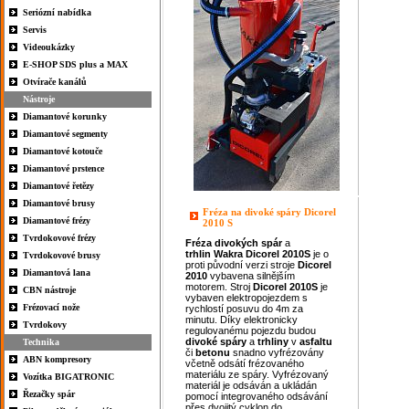
Seriózní nabídka
Servis
Videoukázky
E-SHOP SDS plus a MAX
Otvírače kanálů
Nástroje
Diamantové korunky
Diamantové segmenty
Diamantové kotouče
Diamantové prstence
Diamantové řetězy
Diamantové brusy
Fréza na divoké spáry Dicorel
Diamantové frézy
2010 S
Tvrdokovové frézy
Fréza
divokých
spár
a
trhlin
Wakra
Dicorel 2010S
je o
Tvrdokovové brusy
proti původní verzi stroje
Dicorel
Diamantová lana
2010
vybavena silnějším
motorem. Stroj
Dicorel 2010S
je
CBN nástroje
vybaven elektropojezdem s
Frézovací nože
rychlostí posuvu do 4m za
minutu. Díky elektronicky
Tvrdokovy
regulovanému pojezdu budou
divoké spáry
a
trhliny
v
asfaltu
Technika
či
betonu
snadno vyfrézovány
ABN kompresory
včetně odsátí frézovaného
materiálu ze spáry. Vyfrézovaný
Vozítka BIGATRONIC
materiál je odsáván a ukládán
Řezačky spár
pomocí integrovaného odsávání
přes dvojitý cyklon do