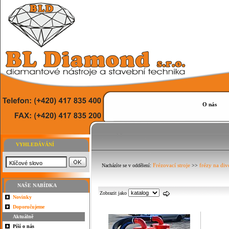
O nás
VYHLEDÁVÁNÍ
Frézovací stroje
frézy na div
Nacházíte se v oddělení:
>>
NAŠE NABÍDKA
Zobrazit jako
Novinky
Doporučujeme
Aktuálně
Píší o nás