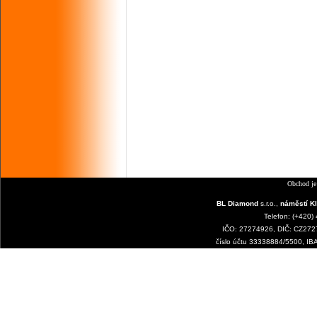
Obchod je
BL Diamond
s.r.o.,
náměstí Kl
Telefon: (+420)
IČO: 27274926, DIČ: CZ2727
číslo účtu 33338884/5500, I