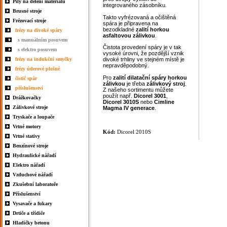
Pily na dělení materiálu
integrovaného zásobníku.
Brusné stroje
Takto vyfrézovaná a očištěná
Frézovací stroje
spára je připravena na
bezodkladné
zalití
horkou
frézy na divoké spáry
asfaltovou zálivkou
.
s manuálním posuvem
Čistota provedení spáry je v tak
s elektro posuvem
vysoké úrovni, že pozdější vznik
frézy na indukční smyčky
divoké trhliny ve stejném místě je
nepravděpodobný.
frézy úderové plošné
Pro
zalití
dilatační spáry
horkou
čistič spár
zálivkou
je třeba
zálivkový stroj
.
příslušenství
Z našeho sortimentu můžete
použít např.
Dicorel 3001
,
Drážkovačky
Dicorel 3010S
nebo
Cimline
Zálivkové stroje
Magma IV generace
.
Tryskače a loupače
Vrtné motory
Kód:
Dicorel 2010S
Vrtné stativy
Benzínové stroje
Hydraulické nářadí
Elektro nářadí
Vzduchové nářadí
Zkušební laboratoře
Příslušenství
Vysavače a fukary
Drtiče a třídiče
Hladičky betonu