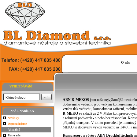
O nás
VYHLEDÁVÁNÍ
ABN
R-MEKOS
jsou naše nejvýkonější membráno
dodávaného vzduchu jsou velkým konkurentem pro p
vztahu tlak vzduchu, kompaktnost zařízení, mobilit
NAŠE NABÍDKA
R-MEKO
se skládá ze 2 V-Meko kompresorových 
a robustní podvozek - s nebo bez zásobníku. Konst
Novinky
případný transport. V tomto provedení je minutový
Doporučujeme
MEKO je dodávaný výkon vzduchu až 1440 l. / mi
Aktuálně
Kompresory
a
vývěvy
ABN
Drucklufttechnik
mů
Píší o nás