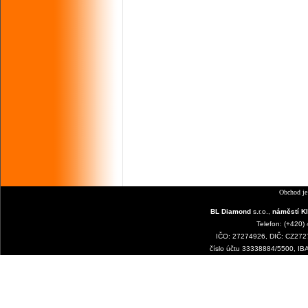
Obchod je
BL Diamond
s.r.o.,
náměstí Kl
Telefon: (+420)
IČO: 27274926, DIČ: CZ2727
číslo účtu 33338884/5500, I