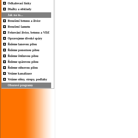
Odkalovací linky
Dlažby a obklady
Jak na to...
Broušení betonu a živice
Broušení šamotu
Frézování živice, betonu a VDZ
Opravujeme divoké spáry
Řežeme lanovou pilou
Řežeme ponornou pilou
Řežeme řetězovou pilou
Řežeme spárovou pilou
Řežeme stěnovou pilou
Vrtáme kanalizace
Vrtáme stěny, stropy, podlahy
Oborové programy