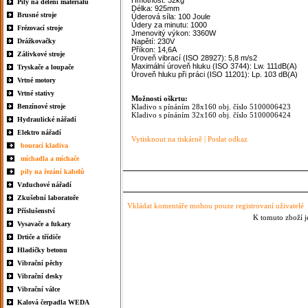
Hmotnost: 32
kg
Pily na dělení materiálu
Délka: 925mm
Brusné stroje
Úderová síla: 100 Joule
Údery za minutu: 1000
Frézovací stroje
Jmenovitý výkon: 3360W
Drážkovačky
Napětí: 230V
Příkon: 14,6A
Zálivkové stroje
Úroveň vibrací (ISO 28927): 5,8 m/s2
Maximální úroveň hluku (ISO 3744): Lw. 111dB(A)
Tryskače a loupače
Úroveň hluku při práci (ISO 11201): Lp. 103 dB(A)
Vrtné motory
Vrtné stativy
Možnosti oškrtu:
Benzínové stroje
Kladivo s pínáním 28x160 obj. číslo 5100006423
Kladivo s pínáním 32x160 obj. číslo 5100006424
Hydraulické nářadí
Elektro nářadí
Vytisknout na tiskárně
|
Poslat odkaz
bourací kladiva
míchadla a míchače
pily na řezání kabelů
Vzduchové nářadí
Zkušební laboratoře
Vkládat komentáře mohou pouze registrovaní uživatelé
Příslušenství
K tomuto zboží j
Vysavače a fukary
Drtiče a třídiče
Hladičky betonu
Vibrační pěchy
Vibrační desky
Vibrační válce
Kalová čerpadla WEDA