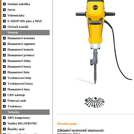
Seriózní nabídka
Servis
Videoukázky
E-SHOP SDS plus a MAX
Otvírače kanálů
Nástroje
Diamantové korunky
Diamantové segmenty
Diamantové kotouče
Diamantové prstence
Diamantové řetězy
Diamantové brusy
Diamantové frézy
Tvrdokovové frézy
Tvrdokovové brusy
Diamantová lana
CBN nástroje
Frézovací nože
Tvrdokovy
Technika
ABN kompresory
Vozítka BIGATRONIC
Detailní popis
Řezačky spár
Základní technické vlastnosti: