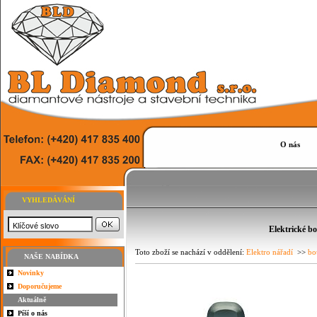
O nás
VYHLEDÁVÁNÍ
Elektrické b
Toto zboží se nachází v oddělení:
Elektro nářadí
>>
bo
NAŠE NABÍDKA
Novinky
Doporučujeme
Aktuálně
Píší o nás