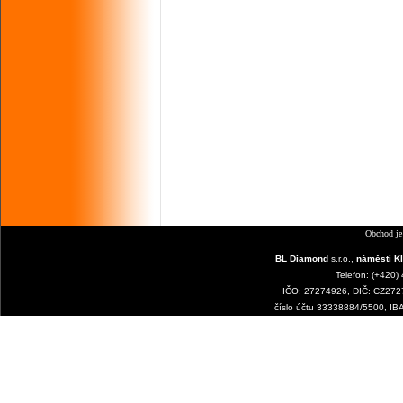
Obchod je
BL Diamond
s.r.o.,
náměstí Kl
Telefon: (+420)
IČO: 27274926, DIČ: CZ2727
číslo účtu 33338884/5500, I